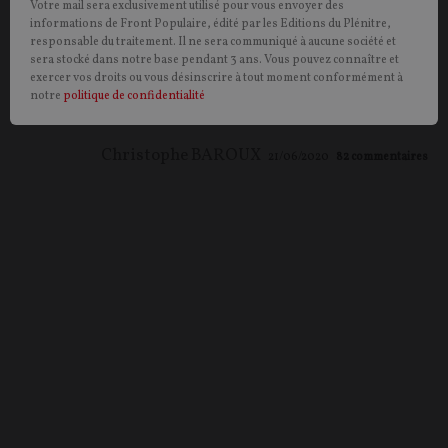
Votre mail sera exclusivement utilisé pour vous envoyer des
possible
informations de Front Populaire, édité par les Editions du Plénitre,
responsable du traitement. Il ne sera communiqué à aucune société et
sera stocké dans notre base pendant 3 ans. Vous pouvez connaître et
Christophe Barroux, fin connaisseur des nouvelles
exercer vos droits ou vous désinscrire à tout moment conformément à
technologies, propose des pistes pour permettre à la
notre
politique de confidentialité
France d'acquérir son indépendance face aux GAFAM.
Christophe BAROUX
21/06/2020
82
commentaires