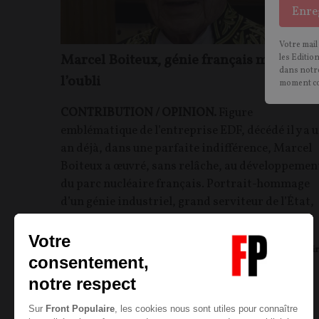
Enre
Votre mail
Marcel Boiteux, génie français mort dan
les Editio
dans notre
l’oubli
moment c
CONTRIBUTION / OPINION.
Figure
emblématique de l’entreprise EDF, décédé il y a 
an déjà, dans une parfaite indifférence, Marcel
Boiteux a œuvré, sans relâche, au développemen
du parc nucléaire français. Portrait-hommage
d’un génie industriel, grand serviteur de l’État,
dont l’héritage a été trahi.
Corentin Jouathel
15/12/2024
50
commentair