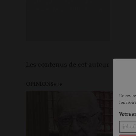
Front Populaire : La revue des
souverainistes par Michel Onfray
Les contenus de cet auteur
OPINIONS
EDF
Recevez
les nou
Votre e