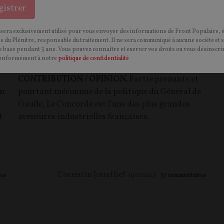
gistrer
 sera exclusivement utilisé pour vous envoyer des informations de Front Populaire, 
s
Le Concorde, l’autre héritage du Général
ns du Plénitre, responsable du traitement. Il ne sera communiqué à aucune société et 
 base pendant 3 ans. Vous pouvez connaître et exercer vos droits ou vous désinscrir
de Gaulle
onformément à notre
politique de confidentialité
CONTRIBUTION / OPINION.
Partie prenante et
un
pourtant méconnue de la politique du Général de
Gaulle, Le Concorde est l’une des plus grandes
t
aventures industrielles françaises.
Corentin Jouathel
es
19/11/2023
37
commentaires