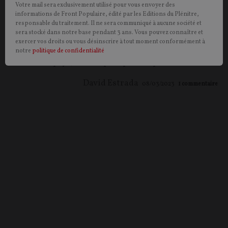
Votre mail sera exclusivement utilisé pour vous envoyer des
au renversement du président Pedro Castillo ; une
informations de Front Populaire, édité par les Editions du Plénitre,
opération menée conjointement par l’armée et
responsable du traitement. Il ne sera communiqué à aucune société et
sera stocké dans notre base pendant 3 ans. Vous pouvez connaître et
l’opposition parlementaire. Voici comment un
exercer vos droits ou vous désinscrire à tout moment conformément à
Président souverainiste, élu démocratiquement à la
notre
politique de confidentialité
tête de son pays, a été déposé puis emprisonné.
David Estrada
08/03/2023
1
commentaire