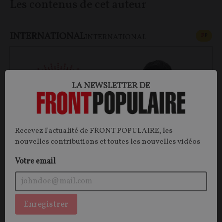
Les contenus de cet auteur
INTERNATIONAL
CONT
F
P
INTERNATIONAL
LA NEWSLETTER DE
Recevez l'actualité de FRONT POPULAIRE, les
nouvelles contributions et toutes les nouvelles vidéos
Votre email
Souveraineté : quels enseignements tirer du
chaos péruvien ?
Enregistrer
Le Pérou est aujourd’hui plongé dans une grave crise
institutionnelle commencée le 7 décembre 2022 suite