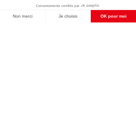
Enregistrer
CONTACT RÉDACTION
Pour nous écrire, proposer votre aide, un projet
concret, nous vous répondrons,
c'est ici :
contact@frontpopulaire.fr
CONTACT ABONNEMENT
Pour toute question, notre SERVICE CLIENTS
d'Evreux est à votre écoute au
02 78 88 00 35 du lundi au vendredi entre 9h et
18h , ou par mail à :
abo@frontpopulaire.fr
L'actualité vue par les souverainistes