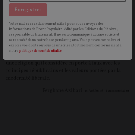
Enregistrer
Votre mail sera exclusivement utilisé pour vous envoyer des
informations de Front Populaire, édité par les Editions du Plénitre,
Fascination islamophile
responsable du traitement. Il ne sera communiqué à aucune société et
sera stocké dans notre base pendant 3 ans. Vous pouvez connaître et
exercer vos droits ou vous désinscrire à tout moment conformément à
Sujet délicat, l’islam ? Pas pour Ferghane Azihari qui
notre
politique de confidentialité
s’insurge contre la soumission des élites françaises à
une religion qu’il considère en porte à faux avec les
principes républicains et les valeurs portées par la
modernité libérale.
Ferghane Azihari
10/06/2026
1
commentaire