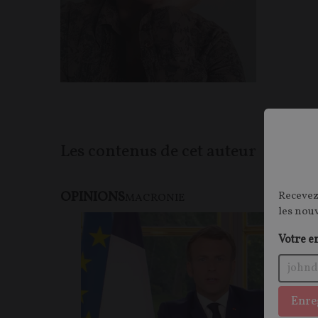
Les contenus de cet auteur
OPINIONS
Recevez
MACRONIE
les nou
Votre e
Enre