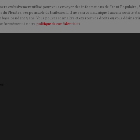
 sera exclusivement utilisé pour vous envoyer des informations de Front Populaire, 
ns du Plénitre, responsable du traitement. Il ne sera communiqué à aucune société et 
 base pendant 3 ans. Vous pouvez connaître et exercer vos droits ou vous désinscrir
onformément à notre
politique de confidentialité
s
es