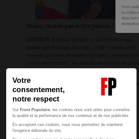
Votre mail
les Editio
dans notre
moment c
Manu, tu n’es pas notre patron !
OPINION
. Parfois, une petite historiette vaut
mieux que de longs discours. Celle-ci nous a été
envoyée par une abonnée pour nous rappeler une
chose importante : les élus aux manettes du pay
ne sont pas des patrons, mais des employés !
Fred REMY
15/02/2021
50
commentair