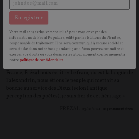
Enregistrer
Votre mail sera exclusivement utilisé pour vous envoyer des
informations de Front Populaire, édité par les Editions du Plénitre,
Créatures à douze pieds
responsable du traitement. Il ne sera communiqué à aucune société et
sera stocké dans notre base pendant 3 ans. Vous pouvez connaître et
exercer vos droits ou vous désinscrire à tout moment conformément à
POÉSIE.
Lamartine, Baudelaire et Rostand sont ses
notre
politique de confidentialité
modèles. Triste de la chute du niveau de la poésie en
France, Frézal nous écrit : « Le français est la langue de
l'alexandrin, nous étions le peuple qui mettait sa
bouche au service des Dieux (selon l'antique
perception des poètes), je suis fier de cet héritage ».
FREZAL
03/01/2021
107
commentaires