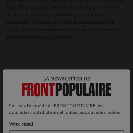
par Paris, il ne demeure pas moins lozérien dans son
cœur. Il commence à écrire très tôt mais c'est dès le
lycée qu'il commence à vouloir perfectionner
réellement sa plume. Il s'attarde actuellement en
études de droit en attendant de trouver une vocation
professionnelle qui l'intéresse.
Les contenus de cet auteur
LA NEWSLETTER DE
CULTURE
POÉSIE
Recevez l'actualité de FRONT POPULAIRE, les
nouvelles contributions et toutes les nouvelles vidéos
Votre email