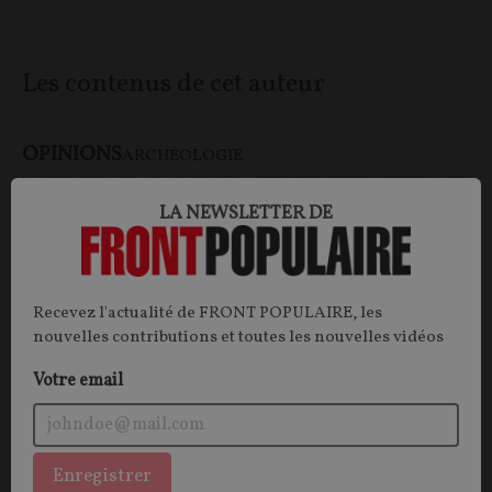
Les contenus de cet auteur
OPINIONS
ARCHÉOLOGIE
LA NEWSLETTER DE
Recevez l'actualité de FRONT POPULAIRE, les
nouvelles contributions et toutes les nouvelles vidéos
Votre email
Archéologie préventive : une discipline à
Enregistrer
protéger, un patrimoine à préserver