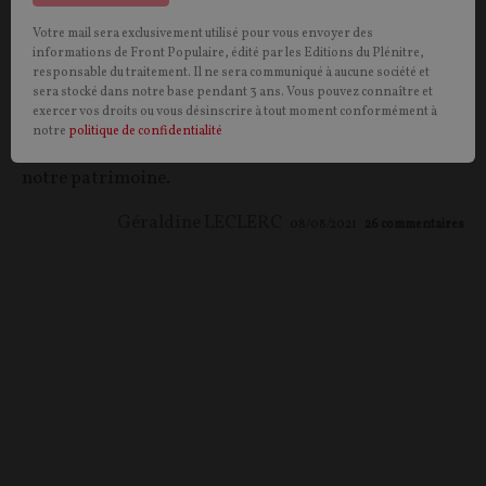
Votre mail sera exclusivement utilisé pour vous envoyer des
OPINION.
Entre libéralisation, privatisation et
informations de Front Populaire, édité par les Editions du Plénitre,
précarisation, l’archéologie préventive est une
responsable du traitement. Il ne sera communiqué à aucune société et
sera stocké dans notre base pendant 3 ans. Vous pouvez connaître et
discipline bien malmenée. Il y a pourtant tant à faire
exercer vos droits ou vous désinscrire à tout moment conformément à
pour revaloriser cette exception française si
notre
politique de confidentialité
essentielle à la préservation et à la transmission de
notre patrimoine.
Géraldine LECLERC
08/08/2021
26
commentaires