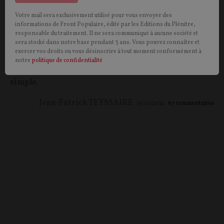
Votre mail sera exclusivement utilisé pour vous envoyer des
OPINION.
Dans son plan France 2030, Emmanuel
informations de Front Populaire, édité par les Editions du Plénitre,
Macron ambitionne de produire 2 millions de
responsable du traitement. Il ne sera communiqué à aucune société et
sera stocké dans notre base pendant 3 ans. Vous pouvez connaître et
véhicules électriques et hybrides d’ici à 2030. Pour le
exercer vos droits ou vous désinscrire à tout moment conformément à
président d'honneur du forum Electric-Road, qui
notre
politique de confidentialité
ouvre ses portes dans quelques jours, ce n’est pas si
simple.
Jean-Patrick TEYSSAIRE
15/10/2021
67
commentaires