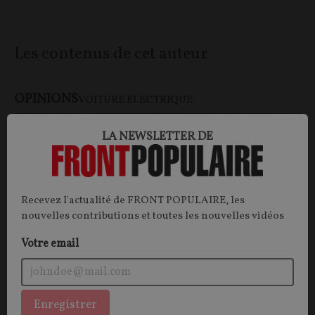
Les contenus de cet auteur
OPINIONS
VOITURE ÉLECTRIQUE
LA NEWSLETTER DE
Recevez l'actualité de FRONT POPULAIRE, les
nouvelles contributions et toutes les nouvelles vidéos
Votre email
L’avenir de la voiture électrique : autoroute
Enregistrer
ou sentier d’épines ?