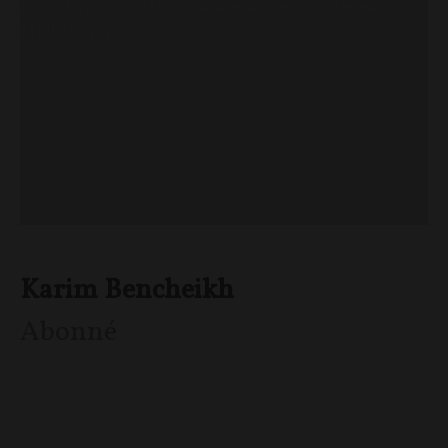
Front Populaire : La revue des souverainistes par
Michel Onfray
Karim Bencheikh
Abonné