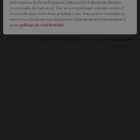
histoire personnelle, notre contributeur explique que
informations de Front Populaire, édité par les Editions du Plénitre,
responsable du traitement. Il ne sera communiqué à aucune société et
la rencontre, le croisement des langues, des cultures,
sera stocké dans notre base pendant 3 ans. Vous pouvez connaître et
des mœurs et des idées, est une riche source de
exercer vos droits ou vous désinscrire à tout moment conformément à
création.
notre
politique de confidentialité
Karim Bencheikh
30/03/2024
18
commentaires