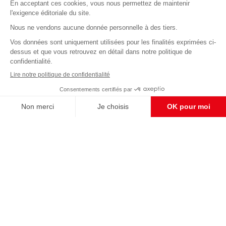
Abonnez-vous à notre newsletter
éditoriale
Enregistrer
CONTACT RÉDACTION
Pour nous écrire, proposer votre aide, un projet
concret, nous vous répondrons,
c'est ici :
contact@frontpopulaire.fr
CONTACT ABONNEMENT
Pour toute question, notre SERVICE CLIENTS
d'Evreux est à votre écoute au
02 78 88 00 35 du lundi au vendredi entre 9h et