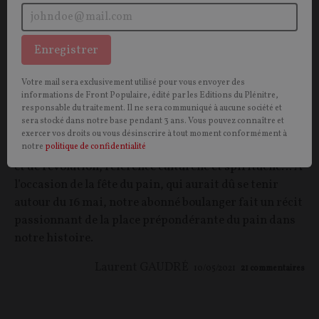
Enregistrer
Votre mail sera exclusivement utilisé pour vous envoyer des
informations de Front Populaire, édité par les Editions du Plénitre,
responsable du traitement. Il ne sera communiqué à aucune société et
Le pouvoir, le peuple… et le pain
sera stocké dans notre base pendant 3 ans. Vous pouvez connaître et
exercer vos droits ou vous désinscrire à tout moment conformément à
OPINION.
Nourriture du peuple, objet de spéculation
notre
politique de confidentialité
et de révolution, référence culturelle et spirituelle… À
l’occasion de la fête du pain, qui aurait dû se tenir
autour du 16 mai, notre abonné boulanger fait un récit
passionnant de la place prépondérante du pain dans
notre histoire.
Laurent GAUDRÉ
10/05/2021
21
commentaires