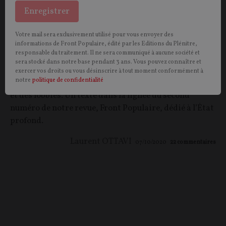
La « gouvernance » de l’État implique la fin
Enregistrer
du politique
Votre mail sera exclusivement utilisé pour vous envoyer des
DEBATS. L’idée de « gouvernance », aux origines
informations de Front Populaire, édité par les Editions du Plénitre,
responsable du traitement. Il ne sera communiqué à aucune société et
lointaines, est revenue dans le langage courant par
sera stocké dans notre base pendant 3 ans. Vous pouvez connaître et
l’intermédiaire du monde des affaires. Elle dépossède
exercer vos droits ou vous désinscrire à tout moment conformément à
notre
politique de confidentialité
les peuples de leur souveraineté au profit des experts
et des lobbies. Un texte dans la lignée du second
numéro de notre revue, Front Populaire, dédié à l’État
profond.
Laurent OTTAVI
07/10/2020
22
commentaires