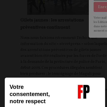
Enre
Votre mail
Gilets jaunes : les arrestations
les Editio
préventives continuent
dans notre
moment c
Nous nous faisions récemment l’écho d’une
information du site « streetpress » selon laquell
des arrestations préventives de gilets jaunes
avaient bien été réalisées par les forces de l’ordr
à la demande de la préfecture de police de Paris,
début 2019. Ces procédures illégales semblent
bien perdurer : le témoignage de Magali pour
Front Populaire.
Magali LE DISSEZ
19/09/2020
156
commentair