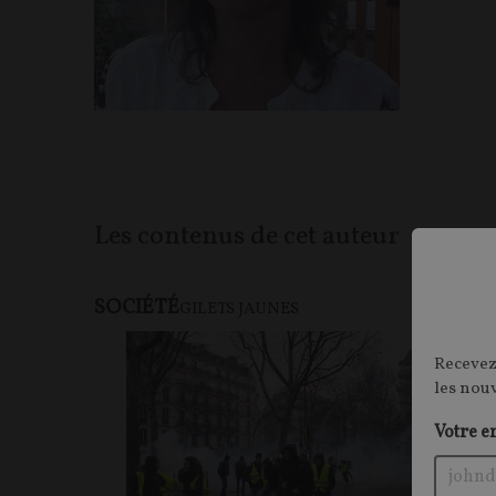
Les contenus de cet auteur
SOCIÉTÉ
GILETS JAUNES
Recevez
les nou
Votre e