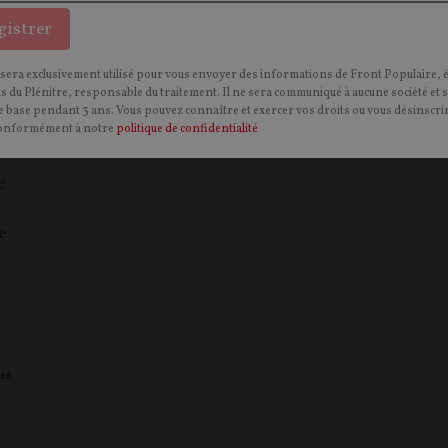
gistrer
 sera exclusivement utilisé pour vous envoyer des informations de Front Populaire, 
ns du Plénitre, responsable du traitement. Il ne sera communiqué à aucune société et 
 base pendant 3 ans. Vous pouvez connaître et exercer vos droits ou vous désinscrir
onformément à notre
politique de confidentialité
e
e
es