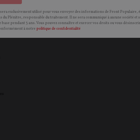
 sera exclusivement utilisé pour vous envoyer des informations de Front Populaire, 
ns du Plénitre, responsable du traitement. Il ne sera communiqué à aucune société et 
 base pendant 3 ans. Vous pouvez connaître et exercer vos droits ou vous désinscrir
onformément à notre
politique de confidentialité
s
es