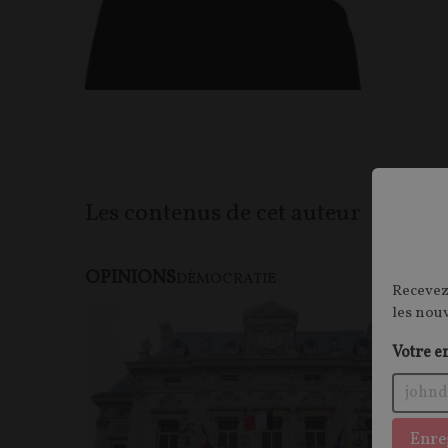
Les contenus de cet auteur
OPINIONS
DÉMOCRATIE
Recevez
les nou
Votre e
Enre