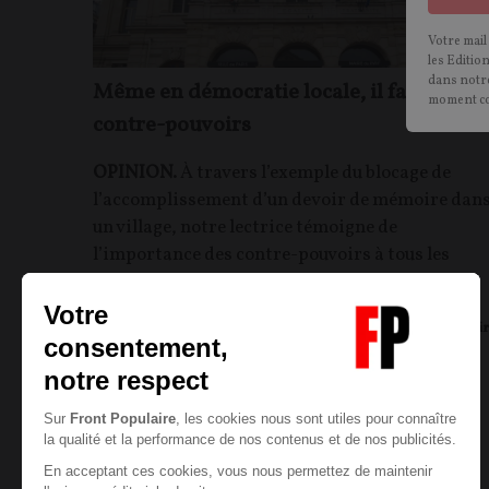
Votre mail
les Editio
dans notre
Même en démocratie locale, il faut des
moment c
contre-pouvoirs
OPINION.
À travers l’exemple du blocage de
l’accomplissement d’un devoir de mémoire dan
un village, notre lectrice témoigne de
l’importance des contre-pouvoirs à tous les
échelons démocratiques.
Maryvonne BOURREAU
30/04/2022
8
commentair