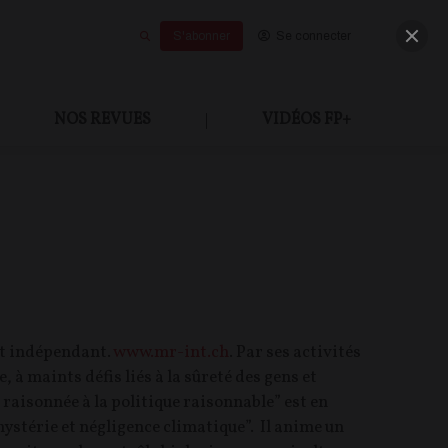
S'abonner
Se connecter
NOS REVUES
|
VIDÉOS FP+
nt indépendant.
www.mr-int.ch
. Par ses activités
e, à maints défis liés à la sûreté des gens et
 raisonnée à la politique raisonnable” est en
ystérie et négligence climatique”. Il anime un