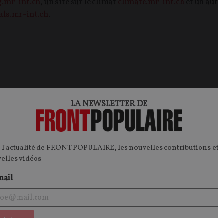
g.mr-int.ch
, un site sur le climat
climate.mr-int.ch
et un aut
als.mr-int.ch
.
LA NEWSLETTER DE
 l'actualité de FRONT POPULAIRE, les nouvelles contributions et
velles vidéos
mail