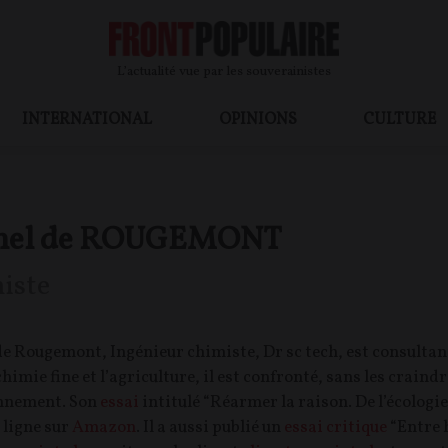
L’actualité vue par les souverainistes
INTERNATIONAL
OPINIONS
CULTURE
hel de ROUGEMONT
iste
e Rougemont, Ingénieur chimiste, Dr sc tech, est consulta
himie fine et l’agriculture, il est confronté, sans les craindr
onnement. Son
essai
intitulé “Réarmer la raison. De l’écologie
 ligne sur
Amazon
. Il a aussi publié un
essai critique
“Entre h