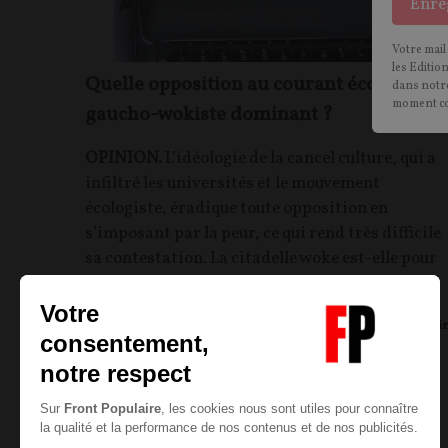
Enre
Votre mail
les Editio
Quelle opposition au courant écolo-
dans notre
moment c
gaucho-wokiste dominant ?
OPINION.
L’idéologie de la cancel culture, qui a
infiltré les universités et le mouvement
écologiste, éradique toute opposition en
s’imposant par la peur, ce qui rend très difficile
sa contestation. La citadelle woke est-elle pour
autant imprenable ?
Michel de ROUGEMONT
19/09/2021
43
commentair