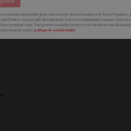
gistrer
 sera exclusivement utilisé pour vous envoyer des informations de Front Populaire, 
ns du Plénitre, responsable du traitement. Il ne sera communiqué à aucune société et 
 base pendant 3 ans. Vous pouvez connaître et exercer vos droits ou vous désinscrir
onformément à notre
politique de confidentialité
es