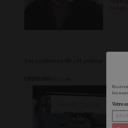
blog
blo
biologic
Les contenus de cet auteur
OPINIONS
WOKISME
Recevez
les nou
Votre e