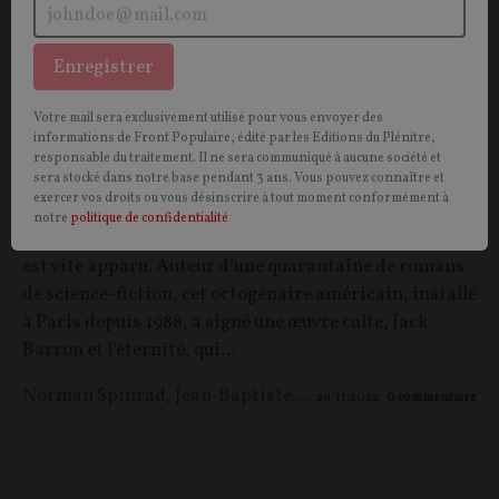
Enregistrer
« Je partage le réalisme de Houellebecq, pas
son pessimisme »
Votre mail sera exclusivement utilisé pour vous envoyer des
informations de Front Populaire, édité par les Editions du Plénitre,
ENTRETIEN.
Lorsque la rédaction de
Front Populaire
a
responsable du traitement. Il ne sera communiqué à aucune société et
sera stocké dans notre base pendant 3 ans. Vous pouvez connaître et
demandé à Michel Houellebecq s’il souhaitait mettre
exercer vos droits ou vous désinscrire à tout moment conformément à
en valeur dans ce hors-série des écrivains ou des
notre
politique de confidentialité
artistes l’ayant inspiré, le nom de Norman Spinrad
est vite apparu. Auteur d’une quarantaine de romans
de science-fiction, cet octogénaire américain, installé
à Paris depuis 1988, a signé une œuvre culte, Jack
Barron et l’éternité, qui...
Norman Spinrad
,
Jean-Baptiste ROQUES
29/11/2022
0
commentaire