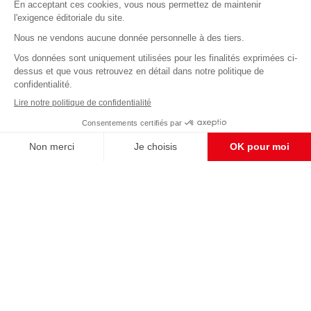
Abonnez-vous à notre newsletter
éditoriale
Enregistrer
CONTACT RÉDACTION
Pour nous écrire, proposer votre aide, un projet
concret, nous vous répondrons,
c'est ici :
contact@frontpopulaire.fr
CONTACT ABONNEMENT
Pour toute question, notre SERVICE CLIENTS
d'Evreux est à votre écoute au
02 78 88 00 35 du lundi au vendredi entre 9h et