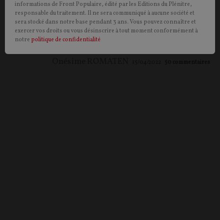
quinquennat Macron et le début de la campagne
informations de Front Populaire, édité par les Editions du Plénitre,
responsable du traitement. Il ne sera communiqué à aucune société et
laissaient espérer un basculement du paysage
sera stocké dans notre base pendant 3 ans. Vous pouvez connaître et
politique français, le premier tour a donné la victoire
exercer vos droits ou vous désinscrire à tout moment conformément à
à l’immobilisme.
notre
politique de confidentialité
Onésime ROMATEN
15/04/2022
50
commentaires