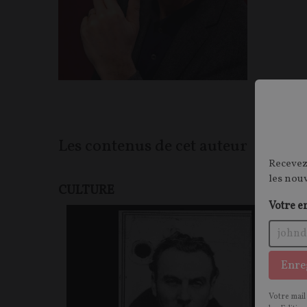
Les contenus de cet auteur
Recevez
les nou
CULTURE
Votre e
Enre
Votre mail