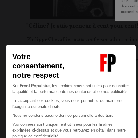
les Editio
dans notre
moment c
"Céline? Je suis preneur à cent pour cent
Philippe Chevallier nous confie son admiration
pour Louis-Ferdinand Céline.
Philippe CHEVALLIER
27/12/2020
89
commentair