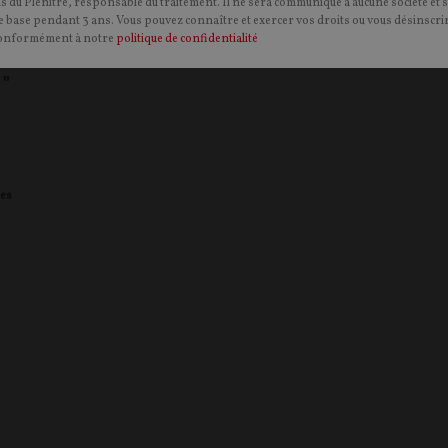
ns du Plénitre, responsable du traitement. Il ne sera communiqué à aucune société et 
 base pendant 3 ans. Vous pouvez connaître et exercer vos droits ou vous désinscrir
onformément à notre
politique de confidentialité
!"
es