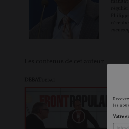
mandat é
régulièr
Philippe
récents 
mensonge
Les contenus de cet auteur
DEBAT
F
DÉBAT
Recevez
les nou
Votre e