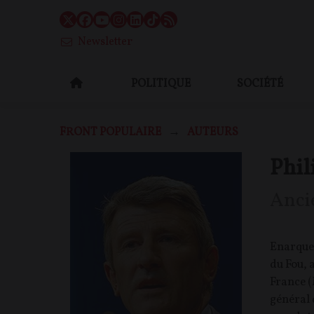
Newsletter
POLITIQUE
SOCIÉTÉ
FRONT POPULAIRE
AUTEURS
Phil
Anci
Enarque,
du Fou, 
France (
général 