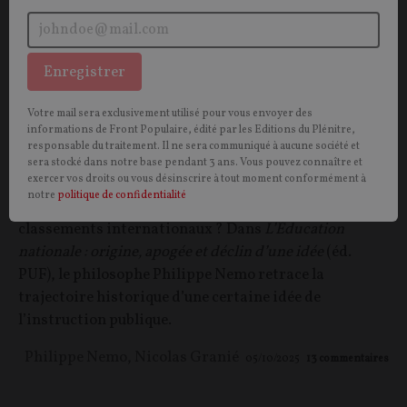
Enregistrer
Philippe Nemo : « Depuis 1946, des forces de
gauche décident des contenus et des
Votre mail sera exclusivement utilisé pour vous envoyer des
informations de Front Populaire, édité par les Editions du Plénitre,
modalités de toute l’éducation en France »
responsable du traitement. Il ne sera communiqué à aucune société et
sera stocké dans notre base pendant 3 ans. Vous pouvez connaître et
exercer vos droits ou vous désinscrire à tout moment conformément à
ENTRETIEN.
Comment sommes-nous passés de l’école
notre
politique de confidentialité
des hussards noirs à celle qui dégringole dans les
classements internationaux ?
Dans
L’Éducation
nationale : origine, apogée et déclin d’une idée
(éd.
PUF), le philosophe Philippe Nemo retrace la
trajectoire historique d’une certaine idée de
l’instruction publique.
Philippe Nemo
,
Nicolas Granié
05/10/2025
13
commentaires