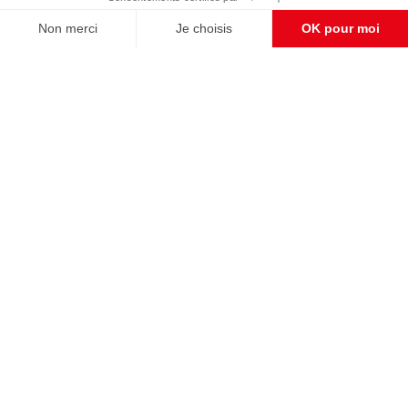
CONTACT RÉDACTION
Pour nous écrire, proposer votre aide, un projet
concret, nous vous répondrons,
c'est ici :
contact@frontpopulaire.fr
CONTACT ABONNEMENT
Pour toute question, notre SERVICE CLIENTS
d'Evreux est à votre écoute au
02 78 88 00 35 du lundi au vendredi entre 9h et
18h , ou par mail à :
abo@frontpopulaire.fr
L'actualité vue par les souverainistes