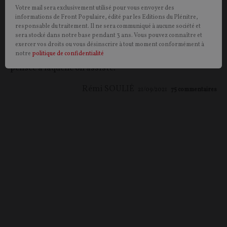
débat public a pris une tournure orwélienne dans
Votre mail sera exclusivement utilisé pour vous envoyer des
laquelle il est de plus en plus difficile de critiquer de
informations de Front Populaire, édité par les Editions du Plénitre,
responsable du traitement. Il ne sera communiqué à aucune société et
l’action de l’État, puisque « c’est pour notre bien ».
sera stocké dans notre base pendant 3 ans. Vous pouvez connaître et
Pourtant, les enjeux civilisationnels beaucoup plus
exercer vos droits ou vous désinscrire à tout moment conformément à
profonds méritent mieux que la réduction de la
notre
politique de confidentialité
pensée à laquelle on assiste.
Rémi SOULIÉ
21/09/2021
75
commentaires