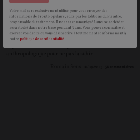
nouveau socialisme
Votre mail sera exclusivement utilisé pour vous envoyer des
informations de Front Populaire, édité par les Editions du Plénitre,
CONTRIBUTION / OPINION.
Le développement de
responsable du traitement. Il ne sera communiqué à aucune société et
sera stocké dans notre base pendant 3 ans. Vous pouvez connaître et
l’Intelligence artificielle est en passe de créer un
exercer vos droits ou vous désinscrire à tout moment conformément à
cataclysme dans le monde du travail. Raison pour
notre
politique de confidentialité
laquelle il nous faut anticiper cette révolution
anthropologique pour ne pas la subir.
Romain Sens
18/09/2023
38
commentaires