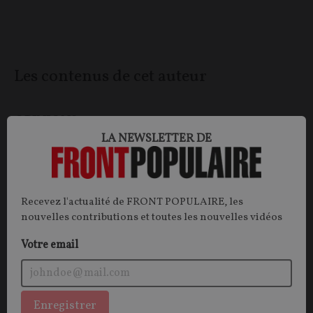
Les contenus de cet auteur
OPINIONS
INTELLIGENCE ARTIFICIELLE
LA NEWSLETTER DE
Recevez l'actualité de FRONT POPULAIRE, les
nouvelles contributions et toutes les nouvelles vidéos
Votre email
Enregistrer
Intelligence artificielle : plaidoyer pour un