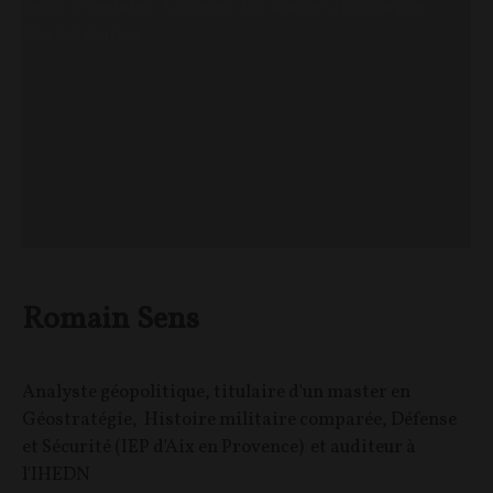
Front Populaire : La revue des souverainistes par
Michel Onfray
Romain Sens
Analyste géopolitique, titulaire d'un master en
Géostratégie, Histoire militaire comparée, Défense
et Sécurité (IEP d'Aix en Provence) et auditeur à
l'IHEDN