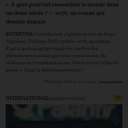
« À quoi pourrait ressembler le monde dans
un demi-siècle ? » : 2076, un roman qui
dessine demain
ENTRETIEN.
Contributeur régulier au site de
Front
Populaire
, Philippe Pulice publie
2076
, un roman
d'anticipation qui prolonge les courbes des
phénomènes sociaux que nous connaissons, du
wokisme au transhumanisme. Notre avenir collectif
passe-t-il par la déshumanisation ?
Philippe Pulice
23/07/2026
5
commentaires
INTERNATIONAL
CONT
F
P
RENSEIGNEMENT