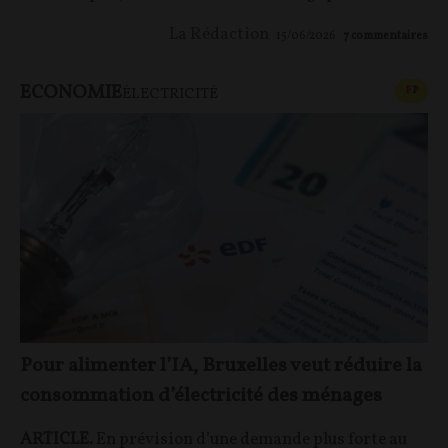
La Rédaction
15/06/2026
7
commentaires
ECONOMIE
CONT
F
P
ÉLECTRICITÉ
Pour alimenter l’IA, Bruxelles veut réduire la
consommation d’électricité des ménages
ARTICLE.
En prévision d’une demande plus forte au