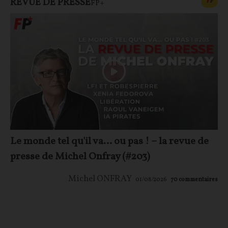
REVUE DE PRESSE
CONT
F
P
FP+
Le monde tel qu'il va… ou pas ! – la revue de
presse de Michel Onfray (#203)
Michel ONFRAY
01/08/2026
70
commentaires