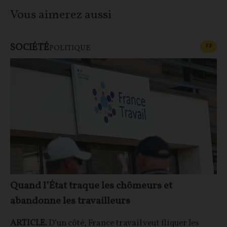
Vous aimerez aussi
SOCIÉTÉ
CONT
F
P
POLITIQUE
Quand l’État traque les chômeurs et
abandonne les travailleurs
ARTICLE.
D’un côté, France travail veut fliquer les