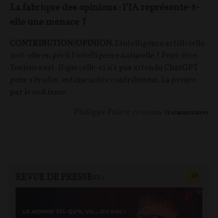
La fabrique des opinions : l’IA représente-t-
elle une menace ?
CONTRIBUTION/OPINION.
L'intelligence artificielle
met-elle en péril l'intelligence naturelle ? Peut-être.
Toujours est-il que celle-ci n'a pas attendu ChatGPT
pour s'éroder, estime notre contributeur. La preuve
par le wokisme.
Philippe Pulice
17/05/2026
11
commentaires
REVUE DE PRESSE
CONTEN
F
P
FP+