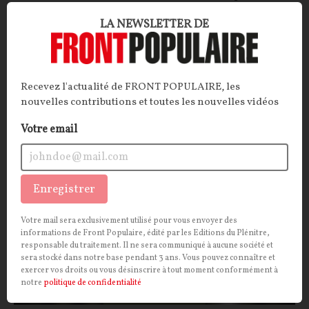
demandeurs d’emploi grâce à l'Intelligence
LA NEWSLETTER DE
artificielle. De l’autre, le Sénat passe sous silence un
rapport sur la souffrance au travail. Les deux revers
de la médaille du travail sous la macronie.
Recevez l'actualité de FRONT POPULAIRE, les
La Rédaction
24/07/2026
18
commentaires
nouvelles contributions et toutes les nouvelles vidéos
Votre email
CULTURE
SOCIÉTÉ
Enregistrer
Votre mail sera exclusivement utilisé pour vous envoyer des
informations de Front Populaire, édité par les Editions du Plénitre,
responsable du traitement. Il ne sera communiqué à aucune société et
sera stocké dans notre base pendant 3 ans. Vous pouvez connaître et
exercer vos droits ou vous désinscrire à tout moment conformément à
notre
politique de confidentialité