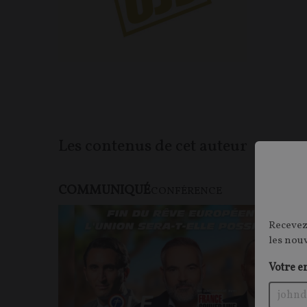
Les contenus de cet auteur
COMMUNIQUÉ
CONFÉRENCE
Recevez
les nou
Votre e