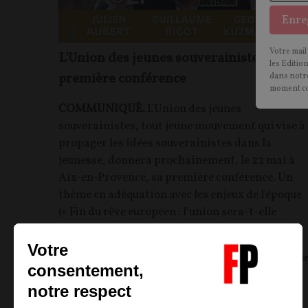
Enre
Votre mail
L'Union des jeunes souverainistes lance 
les Editio
première conférence
dans notre
moment c
COMMUNIQUÉ.
L'Union des jeunes
souverainistes, tout jeune mouvement qui vise à
propager les idées souverainistes dans la
jeunesse, donnera prochainement, le 22 mai à
Aix-en-Provence, sa première conférence. Un
thème en adéquation avec les enjeux de l'époque
(« Fin du rêve européen : l’union sera-t-elle
possible ? ») et une affiche alléchante...
Union des Jeunes Souverainistes
18/04/2023
27
commentair