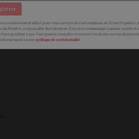
gistrer
 sera exclusivement utilisé pour vous envoyer des informations de Front Populaire, 
sa
ns du Plénitre, responsable du traitement. Il ne sera communiqué à aucune société et 
 base pendant 3 ans. Vous pouvez connaître et exercer vos droits ou vous désinscrir
onformément à notre
politique de confidentialité
es