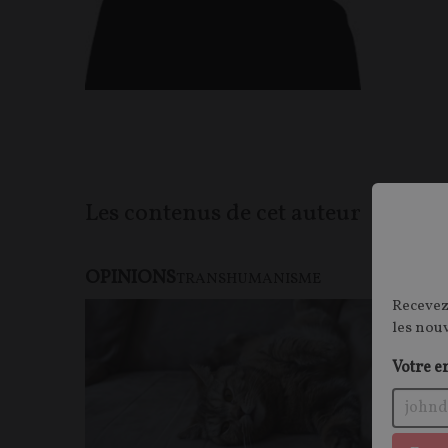
Les contenus de cet auteur
OPINIONS
TRANSHUMANISME
Recevez
les nou
Votre e