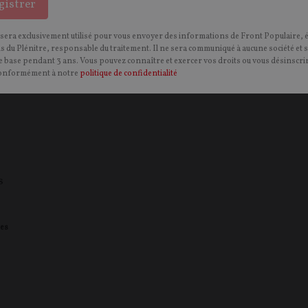
gistrer
 sera exclusivement utilisé pour vous envoyer des informations de Front Populaire, 
ns du Plénitre, responsable du traitement. Il ne sera communiqué à aucune société et 
u
 base pendant 3 ans. Vous pouvez connaître et exercer vos droits ou vous désinscrir
onformément à notre
politique de confidentialité
s
es