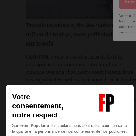
Enre
Votre mail
les Editio
Transhumanisme, fin des nations… Et a
dans notre
moment c
milieu de tout ça, mon petit chat et moi,
sur le sofa
OPINION.
À travers ses lectures de fiction
dystopique et des moments de complicité
candide avec son chat, notre contributeur livre
ses inquiétudes sur les directions dans lesquelle
s’engage notre société.
Xavier GARNOTEL
23/05/2021
52
commentair