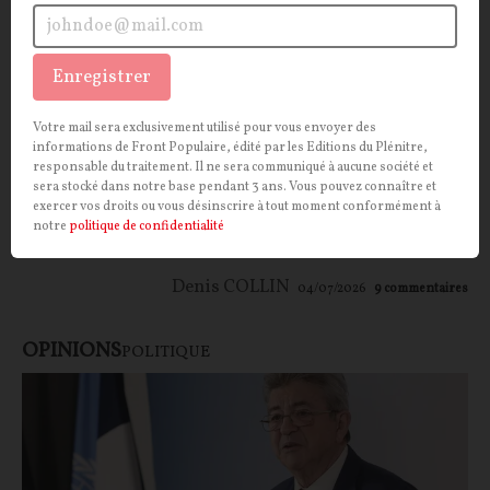
Enregistrer
Impossible révolution et révolution possible
Votre mail sera exclusivement utilisé pour vous envoyer des
CONTRIBUTION.
La révolution a agi (et continue
informations de Front Populaire, édité par les Editions du Plénitre,
d'agir) comme l'idée-force du socialisme et du
responsable du traitement. Il ne sera communiqué à aucune société et
communisme hier, et de la gauche radicale
sera stocké dans notre base pendant 3 ans. Vous pouvez connaître et
exercer vos droits ou vous désinscrire à tout moment conformément à
aujourd'hui. Mais est-elle seulement possible ?
notre
politique de confidentialité
s'interroge le philosophe Denis Collin.
Denis COLLIN
04/07/2026
9
commentaires
OPINIONS
POLITIQUE