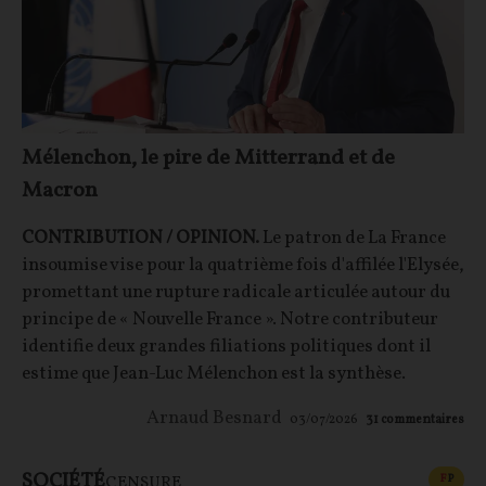
Mélenchon, le pire de Mitterrand et de
Macron
CONTRIBUTION / OPINION.
Le patron de La France
insoumise vise pour la quatrième fois d'affilée l'Elysée,
promettant une rupture radicale articulée autour du
principe de « Nouvelle France ». Notre contributeur
identifie deux grandes filiations politiques dont il
estime que Jean-Luc Mélenchon est la synthèse.
Arnaud Besnard
03/07/2026
31
commentaires
SOCIÉTÉ
CONT
F
P
CENSURE