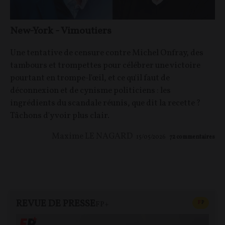
New-York - Vimoutiers
Une tentative de censure contre Michel Onfray, des
tambours et trompettes pour célébrer une victoire
pourtant en trompe-l'œil, et ce qu'il faut de
déconnexion et de cynisme politiciens : les
ingrédients du scandale réunis, que dit la recette ?
Tâchons d'y voir plus clair.
Maxime LE NAGARD
15/05/2026
72
commentaires
REVUE DE PRESSE
CONTEN
F
P
FP+