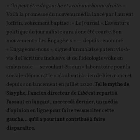
« On peut être de gauche et avoir une bonne droite. »
Voilà la promesse du nouveau média lancé par Laurent
Joffrin, sobrement baptisé : « Le Journal ». L’aventure
politique du journaliste aura donc été courte. Son
mouvement « Les Engagé.e.s » — depuis renommé
« Engageons-nous », signe d’un malaise patent vis-à-
vis de l’écriture inclusive et de l’idéologie woke en
embuscade — se voulant être un « laboratoire pour la
sociale-démocratie » n’a abouti à rien de bien concret
depuis son lancement en juillet 2020.
Tel le mythe de
Sisyphe, l’ancien directeur de
Libé
est reparti à
l'assaut en lançant, mercredi dernier, un média
d’opinion en ligne pour faire ressusciter cette
gauche… qu’il a pourtant contribué à faire
disparaître.