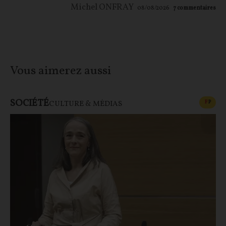
Michel ONFRAY
08/08/2026
7
commentaires
Vous aimerez aussi
SOCIÉTÉ
CONT
F
P
CULTURE & MÉDIAS