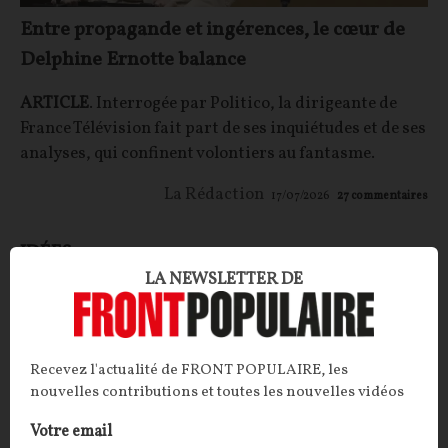
Entre propagande et ingérences, le cœur de
Delphine Ernotte balance
ARTICLE
. Interrogée par Politico, la dirigeante de
France Télévision fait part de ses inquiétudes et de ses
analyses, qui confinent volontiers au fantasme.
La Rédaction
17/07/2026
27
commentaires
IDÉES
POLITIQUE
LA NEWSLETTER DE
Recevez l'actualité de FRONT POPULAIRE, les
nouvelles contributions et toutes les nouvelles vidéos
Votre email