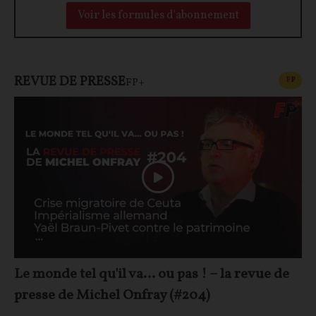
Voir les formules d'abonnement
REVUE DE PRESSE
CONT
F
P
FP+
Le monde tel qu'il va… ou pas ! – la revue de
presse de Michel Onfray (#204)