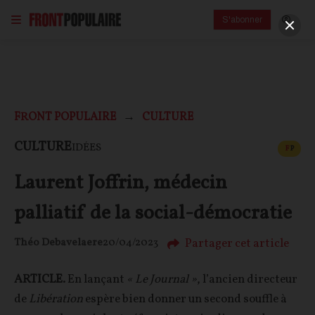
S'abonner
FRONT POPULAIRE
CULTURE
CONT
CULTURE
IDÉES
F
P
Laurent Joffrin, médecin
palliatif de la social-démocratie
Partager cet article
Théo Debavelaere
20/04/2023
ARTICLE.
En lançant
« Le Journal »
, l’ancien directeur
de
Libération
espère bien donner un second souffle à