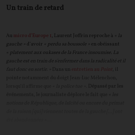
Un train de retard
Au
micro d’Europe 1
, Laurent Joffrin reproche à
« la
gauche »
d’avoir
« perdu sa boussole »
en obéissant
« platement aux oukases de la France insoumise. La
gauche est en train de s'enfermer dans la radicalité et il
faut donc en sortir. »
Dans un
entretien au
Point
, il
pointe notamment du doigt Jean-Luc Mélenchon,
lorsqu’il affirme que
« la police tue »
.
Dépassé par les
événements, le journaliste déplore le fait que
« les
notions de République, de laïcité ou encore du primat
de la raison [qui] viennent toutes de la gauche [...] ont
été abandonnées »
....