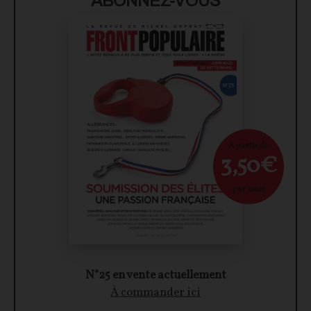
ABONNEZ-VOUS
À partir de
3,50€
par mois
N°25 en vente actuellement
À commander ici