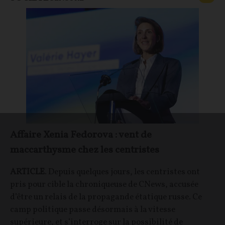
Affaire Xenia Fedorova : vent de
maccarthysme chez les centristes
ARTICLE
. Depuis quelques jours, les centristes ont
pris pour cible la chroniqueuse de CNews, accusée
d’être un relais de la propagande étatique russe. Ce
camp politique passe désormais à la vitesse
supérieure, et s’interroge sur la possibilité de