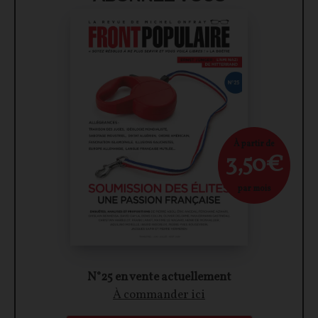
À partir de
3,50€
par mois
N°25 en vente actuellement
À commander ici