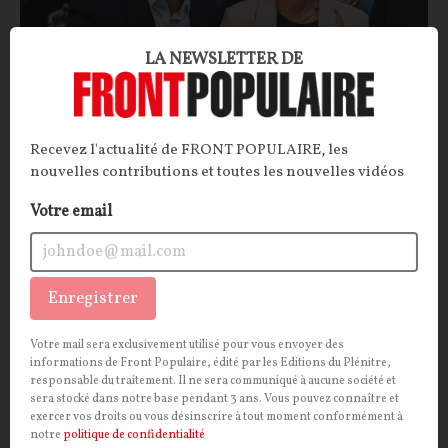
LA NEWSLETTER DE
« Préférence européenne » : la nouvelle
chimère bloquée à Bruxelles
Recevez l'actualité de FRONT POPULAIRE, les
nouvelles contributions et toutes les nouvelles vidéos
ARTICLE.
Bruxelles a encore repoussé la présentation
Votre email
de son projet pour la souveraineté industrielle de
l’Union. La « préférence européenne » défendue par le
commissaire français ne convainc pas grand monde.
Enregistrer
La Rédaction
26/01/2026
45
commentaires
Votre mail sera exclusivement utilisé pour vous envoyer des
informations de Front Populaire, édité par les Editions du Plénitre,
ECONOMIE
CONT
F
P
SONDAGE
responsable du traitement. Il ne sera communiqué à aucune société et
sera stocké dans notre base pendant 3 ans. Vous pouvez connaître et
exercer vos droits ou vous désinscrire à tout moment conformément à
notre
politique de confidentialité