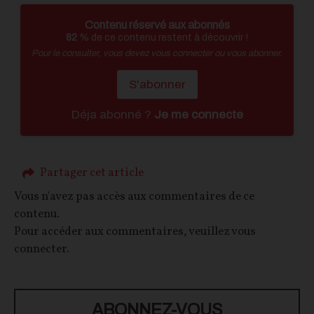
Contenu réservé aux abonnés
82
% de ce contenu restent à découvrir !
Pour le consulter, vous devez vous connecter ou vous abonner.
S'abonner
Déja abonné ?
Je me connecte
Partager cet article
Vous n'avez pas accès aux commentaires de ce
contenu.
Pour accéder aux commentaires, veuillez vous
connecter.
ABONNEZ-VOUS