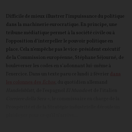
Difficile de mieux illustrer l’impuissance du politique
dans la machinerie eurocratique. En principe, une
tribune médiatique permet à la société civile ou à
l’opposition d’interpeller le pouvoir politique en
place. Cela n’empêche pas le vice-président exécutif
de la Commission européenne, Stéphane Séjourné, de
bouleverser les codes en s’adonnant lui-même à
l’exercice. Dans un texte paru ce lundi 2 février
dans
les colonnes des
Échos
, du quotidien allemand
Handelsblatt
, de l’espagnol
El Mundo
et de l’italien
Corriere della Sera »
, le commissaire en charge de la
Prospérité et de la Stratégie industrielle déroule un
plaidoyer pour ce qu’il n’arrive...