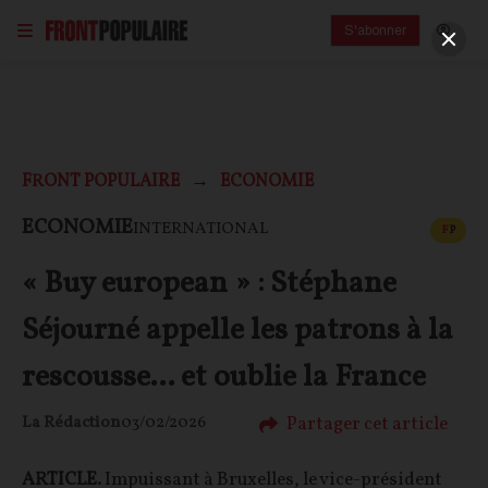
S'abonner
FRONT POPULAIRE
ECONOMIE
CONT
ECONOMIE
INTERNATIONAL
F
P
« Buy european » : Stéphane
Séjourné appelle les patrons à la
rescousse... et oublie la France
Partager cet article
La Rédaction
03/02/2026
ARTICLE.
Impuissant à Bruxelles, le vice-président