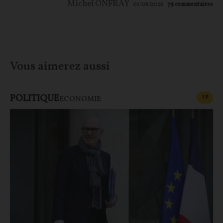
Michel ONFRAY
01/08/2026
79
commentaires
Vous aimerez aussi
POLITIQUE
CONT
F
P
ECONOMIE