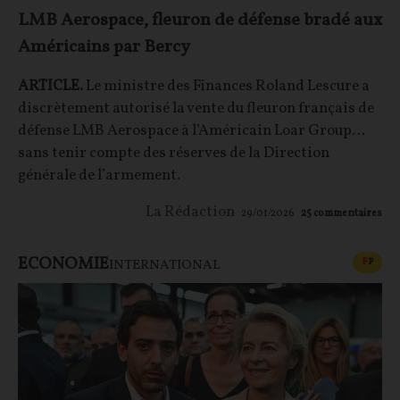
LMB Aerospace, fleuron de défense bradé aux
Américains par Bercy
ARTICLE.
Le ministre des Finances Roland Lescure a
discrètement autorisé la vente du fleuron français de
défense LMB Aerospace à l’Américain Loar Group…
sans tenir compte des réserves de la Direction
générale de l’armement.
La Rédaction
29/01/2026
25
commentaires
ECONOMIE
CONT
F
P
INTERNATIONAL