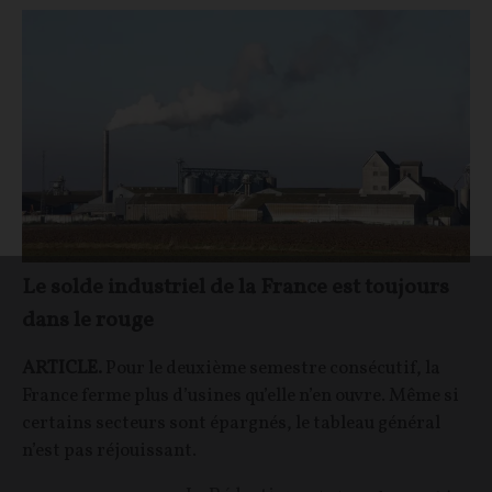
Le solde industriel de la France est toujours
dans le rouge
ARTICLE.
Pour le deuxième semestre consécutif, la
France ferme plus d’usines qu’elle n’en ouvre. Même si
certains secteurs sont épargnés, le tableau général
n’est pas réjouissant.