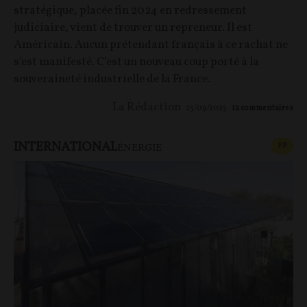
stratégique, placée fin 2024 en redressement
judiciaire, vient de trouver un repreneur. Il est
Américain. Aucun prétendant français à ce rachat ne
s’est manifesté. C’est un nouveau coup porté à la
souveraineté industrielle de la France.
La Rédaction
25/09/2025
12
commentaires
INTERNATIONAL
CONT
F
P
ÉNERGIE