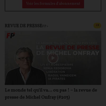
Voir les formules d'abonnement
REVUE DE PRESSE
CONT
F
P
FP+
Le monde tel qu'il va… ou pas ! – la revue de
presse de Michel Onfray (#203)