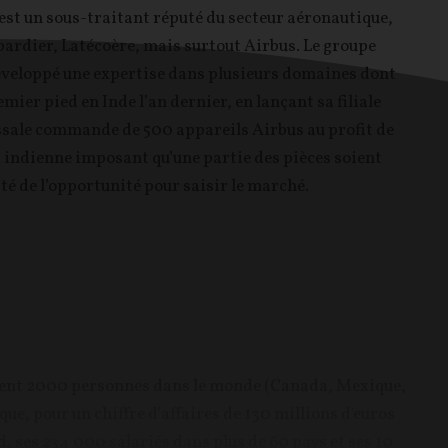
st un sous-traitant réputé du secteur aéronautique,
ardier, Latécoère, mais surtout Airbus. Le groupe
éveloppé une expertise dans plusieurs domaines dont
mier pied en Inde l’an dernier, en lançant sa filiale
sale commande de 500 appareils Airbus au profit de
 indienne imposant qu’une partie des pièces soient
ité de l’opportunité pour saisir le marché.
ment 2000 personnes dans le monde (Canada, Mexique,
ue, pour un chiffre d'affaires de 130 millions d'euros
d, ses 234 000 salariés dans plus de 60 pays et ses 10