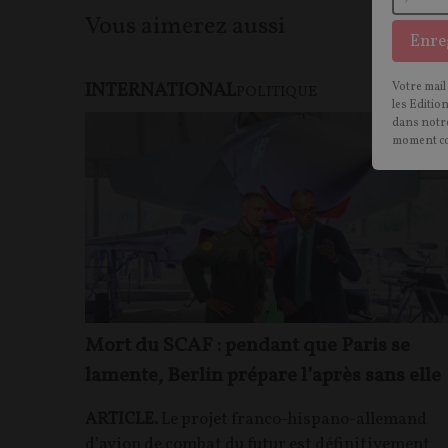
Vous aimerez aussi
Enre
INTERNATIONAL
Votre mail
F
POLITIQUE
les Editio
dans notre
moment c
Mort du SCAF : pendant que Paris se
lamente, Berlin prépare l’après sans elle
ARTICLE.
Le projet franco-hispano-allemand
d’avion de combat du futur est définitivement