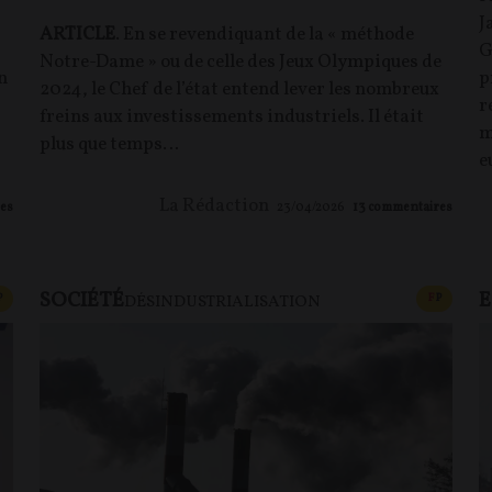
J
ARTICLE
. En se revendiquant de la « méthode
G
Notre-Dame » ou de celle des Jeux Olympiques de
n
p
2024, le Chef de l’état entend lever les nombreux
r
freins aux investissements industriels. Il était
m
plus que temps…
e
La Rédaction
es
23/04/2026
13
commentaires
SOCIÉTÉ
CONTENU PAYANT
CONTEN
P
F
P
DÉSINDUSTRIALISATION