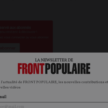
...
servé aux abonnés
nu restent à découvrir !
vez vous connecter ou vous abonner.
'abonner
é ?
Je me connecte
LA NEWSLETTER DE
 l'actualité de FRONT POPULAIRE, les nouvelles contributions et
ontenu.
velles vidéos
onnecter.
mail