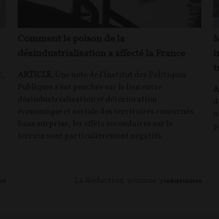
Comment le poison de la
M
désindustrialisation a affecté la France
i
t
r,
ARTICLE
. Une note de l’Institut des Politiques
Publiques s’est penchée sur le lien entre
A
désindustrialisation et détérioration
d
économique et sociale des territoires concernés.
n
Sans surprise, les effets secondaires sur le
p
terrain sont particulièrement négatifs.
La Rédaction
es
27/02/2026
7
commentaires