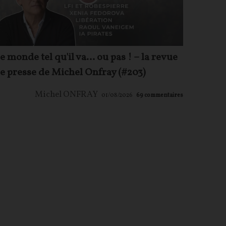
e monde tel qu'il va… ou pas ! – la revue
e presse de Michel Onfray (#203)
Michel ONFRAY
01/08/2026
69
commentaires