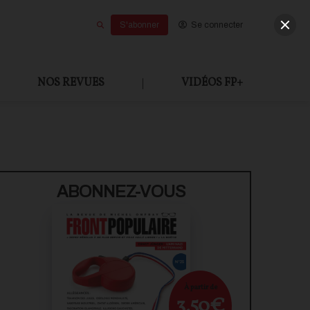
S'abonner
Se connecter
NOS REVUES
|
VIDÉOS FP+
U PAYANT
ABONNEZ-VOUS
À partir de
3,50€