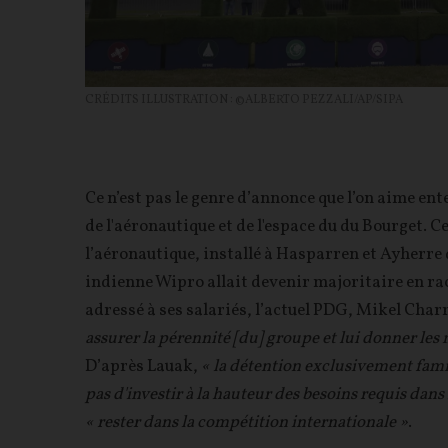
CRÉDITS ILLUSTRATION : ©ALBERTO PEZZALI/AP/SIPA
Ce n’est pas le genre d’annonce que l’on aime ente
de l'aéronautique et de l'espace du du Bourget. 
l’aéronautique, installé à Hasparren et Ayherre 
indienne Wipro allait devenir majoritaire en rac
adressé à ses salariés, l’actuel PDG, Mikel Charr
assurer la pérennité [du] groupe et lui donner l
D’après Lauak,
« la détention exclusivement fami
pas d'investir à la hauteur des besoins requis dans
« rester dans la compétition internationale »
.