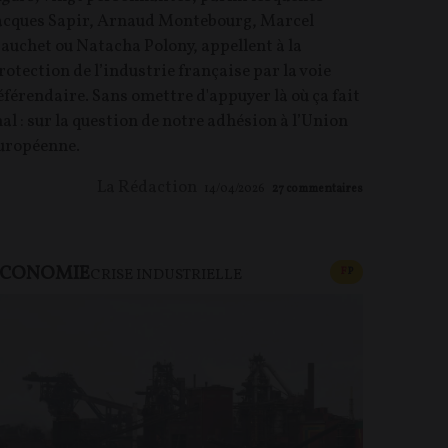
acques Sapir, Arnaud Montebourg, Marcel
auchet ou Natacha Polony, appellent à la
rotection de l’industrie française par la voie
éférendaire. Sans omettre d'appuyer là où ça fait
al : sur la question de notre adhésion à l’Union
uropéenne.
La Rédaction
14/04/2026
27
commentaires
ECONOMIE
U PAYANT
CONTENU PAYAN
F
P
CRISE INDUSTRIELLE