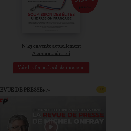
par mois
N°25 en vente actuellement
À commander ici
Voir les formules d'abonnement
EVUE DE PRESSE
CONTENU PAYAN
F
P
FP+