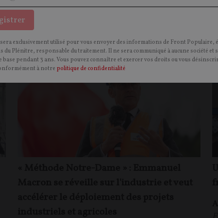
gistrer
ECONOMIE
 sera exclusivement utilisé pour vous envoyer des informations de Front Populaire, 
CONTENU PAYANT
CONTEN
P
F
P
INDUSTRIE
ns du Plénitre, responsable du traitement. Il ne sera communiqué à aucune société et 
 base pendant 3 ans. Vous pouvez connaître et exercer vos droits ou vous désinscrir
onformément à notre
politique de confidentialité
« Méthode Notre-Dame » : Emmanuel
U
Macron se réveille sur l'industrie et veut
f
accélérer le déploiement des projets
A
industriels et agricoles
F