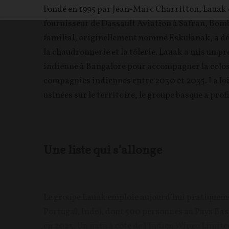
Fondé en 1995 par Jean-Marc Charritton, Lauak e
fournisseur de Dassault Aviation à Safran, Bomb
familial, originellement nommé Eskulanak, a d
la chaudronnerie et la tôlerie. Lauak a mis un pre
indienne à Bangalore pour accompagner la colos
compagnies indiennes entre 2030 et 2035. La loi
usinées sur le territoire, le groupe basque a prof
Une liste qui s’allonge
Le groupe Lauak emploie aujourd’hui pratique
Portugal, Inde), dont 500 personnes au Pays Basq
en 2023. Un nain à côté de l’Indien Wipro Limite