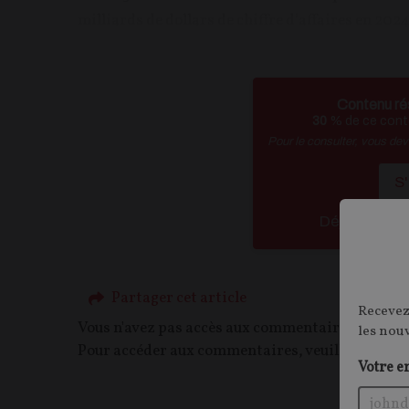
milliards de dollars de chiffre d’affaires en 2024.
Contenu ré
30
% de ce conte
Pour le consulter, vous de
S
Déja abonn
Partager cet article
Recevez
Vous n'avez pas accès aux commentaires de ce c
les nou
Pour accéder aux commentaires, veuillez vous c
Votre e