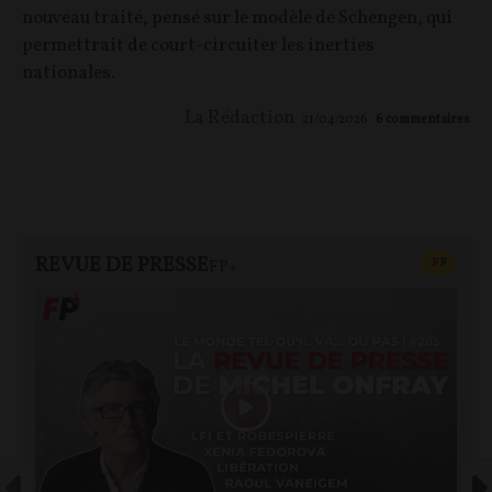
nouveau traité, pensé sur le modèle de Schengen, qui
permettrait de court-circuiter les inerties
nationales.
La Rédaction
21/04/2026
6
commentaires
REVUE DE PRESSE
CONTEN
F
P
FP+