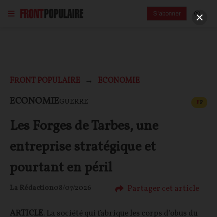
S'abonner
FRONT POPULAIRE
ECONOMIE
CONT
ECONOMIE
GUERRE
F
P
Les Forges de Tarbes, une
entreprise stratégique et
pourtant en péril
Partager cet article
La Rédaction
08/07/2026
ARTICLE
. La société qui fabrique les corps d’obus du