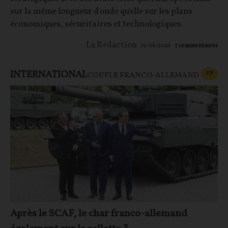
sur la même longueur d'onde qu'elle sur les plans
économiques, sécuritaires et technologiques.
La Rédaction
15/06/2026
7
commentaires
INTERNATIONAL
CONT
F
P
COUPLE FRANCO-ALLEMAND
Après le SCAF, le char franco-allemand