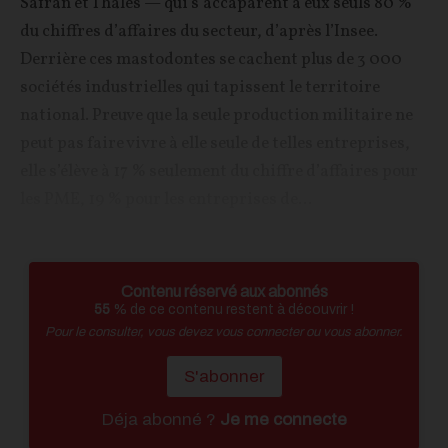
Safran et Thales — qui s’accaparent à eux seuls 80 %
du chiffres d’affaires du secteur, d’après l’Insee.
Derrière ces mastodontes se cachent plus de 3 000
sociétés industrielles qui tapissent le territoire
national. Preuve que la seule production militaire ne
peut pas faire vivre à elle seule de telles entreprises,
elle s’élève à 17 % seulement du chiffre d’affaires pour
les PME, 19 % pour les entreprises de...
Contenu réservé aux abonnés
55
% de ce contenu restent à découvrir !
Pour le consulter, vous devez vous connecter ou vous abonner.
S'abonner
Déja abonné ?
Je me connecte