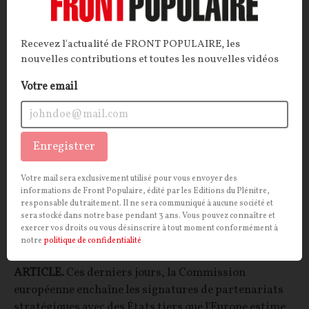
INTERNATIONAL
CONT
F
P
UNION EUROPÉENNE
Recevez l'actualité de FRONT POPULAIRE, les
nouvelles contributions et toutes les nouvelles vidéos
Votre email
Enregistrer
Votre mail sera exclusivement utilisé pour vous envoyer des
informations de Front Populaire, édité par les Editions du Plénitre,
responsable du traitement. Il ne sera communiqué à aucune société et
sera stocké dans notre base pendant 3 ans. Vous pouvez connaître et
De la Corée du Sud au Brésil, Bruxelles en
exercer vos droits ou vous désinscrire à tout moment conformément à
opération drague internationale
notre
politique de confidentialité
ARTICLE.
Ces derniers jours, la Commission
européenne enchaîne les signatures de partenariats
stratégiques avec des États tiers que l'Europe estime