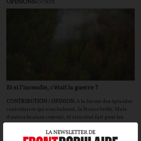
OPINIONS
SOCIÉTÉ
Et si l’incendie, c’était la guerre ?
CONTRIBUTION / OPINION.
À la faveur des épisodes
caniculaires qui s'enchaînent, la France brûle. Mais
d'autres braises couvent, et rien n'est fait pour les
éteindre.
LA NEWSLETTER DE
François JOYAUX
05/08/2026
28
commentaires