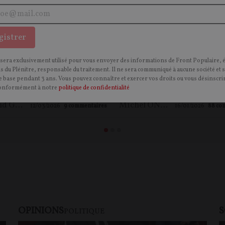
 Samuel Paty : la justice
Penser l'islam : émissio
gistrer
le été trop clémente ? Un
spéciale avec Michel On
 sera exclusivement utilisé pour vous envoyer des informations de Front Populaire, 
liste témoigne
ns du Plénitre, responsable du traitement. Il ne sera communiqué à aucune société et 
 base pendant 3 ans. Vous pouvez connaître et exercer vos droits ou vous désinscrir
onformément à notre
politique de confidentialité
Bertrand GUYOT
Michel ONFRAY
12/03/2026
9
commentaires
16/01/2026
88
co
OPINIONS
S
POLITIQUE