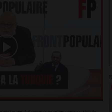
Play
Video
R