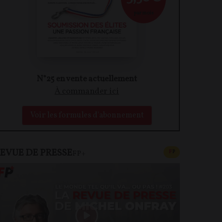
par mois
N°25 en vente actuellement
À commander ici
Voir les formules d'abonnement
EVUE DE PRESSE
CONTENU PAYAN
F
P
FP+