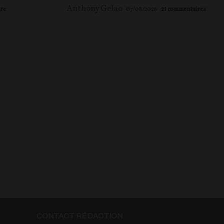
Anthony Gelao
re
07/08/2026
21
commentaires
CONTACT RÉDACTION