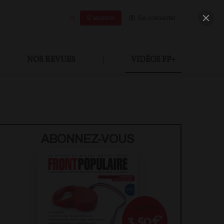
S'abonner
Se connecter
NOS REVUES
|
VIDÉOS FP+
U PAYANT
ABONNEZ-VOUS
À partir de
3,50€