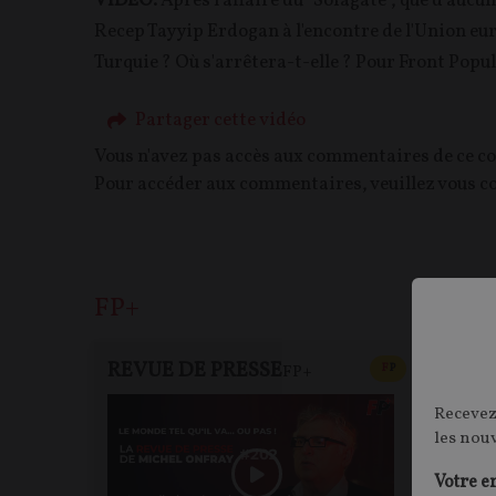
VIDEO.
Après l'affaire du "Sofagate", que d'au
Recep Tayyip Erdogan à l'encontre de l'Union euro
Turquie ? Où s'arrêtera-t-elle ? Pour Front Popul
Partager cette vidéo
Vous n'avez pas accès aux commentaires de ce c
Pour accéder aux commentaires, veuillez vous c
FP+
REVUE DE PRESSE
FP+
CONTENU PAYAN
F
P
FP+
RE
Recevez
les nou
Votre e