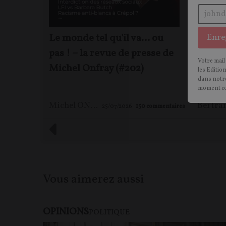
Le monde tel qu'il va… ou
Procès
Enre
pas ! – la revue de presse de
a-t-el
Votre mail
Michel Onfray (#202)
journa
les Editio
dans notre
moment c
Michel ONFRAY
25/07/2026
150
commentaires
Vous aimerez aussi
OPINIONS
POLITIQUE