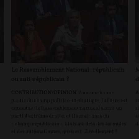
Le Rassemblement National : républicain
M
ou anti-républicain ?
d
CONTRIBUTION/OPINION.
Pour une bonne
A
partie du champ politico-médiatique, l'affaire est
i
entendue : le Rassemblement national serait un
s
parti d'extrême droite, et il serait hors du
s
« champ républicain ». Mais au-delà des formules
d
et des automatismes, qu'en est-il réellement ?