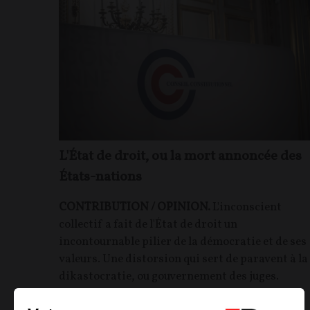
L'État de droit, ou la mort annoncée des
États-nations
CONTRIBUTION / OPINION.
L'inconscient
collectif a fait de l'État de droit un
incontournable pilier de la démocratie et de ses
valeurs. Une distorsion qui sert de paravent à la
dikastocratie, ou gouvernement des juges.