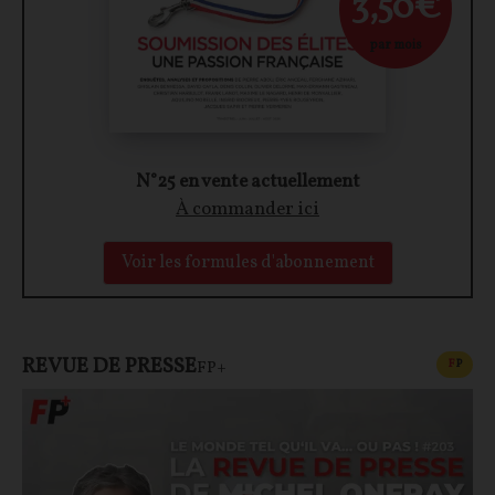
3,50€
par mois
N°25 en vente actuellement
À commander ici
Voir les formules d'abonnement
REVUE DE PRESSE
CONT
F
P
FP+