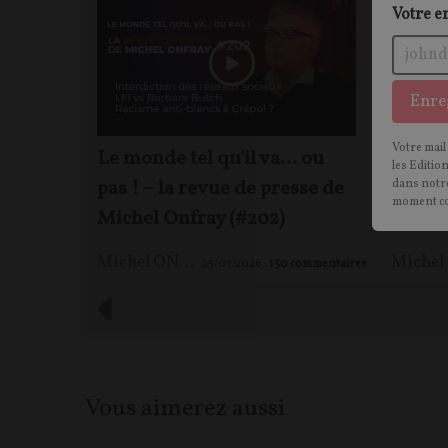
Votre e
Enre
Votre mail
Le monde tel qu'il va… ou
Michel
les Editio
pas ! – la revue de presse de
droite
dans notre
moment c
Michel Onfray (#202)
politi
Michel ONFRAY
25/07/2026
150
commentaires
Vous aimerez aussi