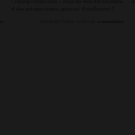
« champ républicain ». Mais au-delà des formules
d
et des automatismes, qu'en est-il réellement ?
Anthony Gelao
re
07/08/2026
21
commentaires