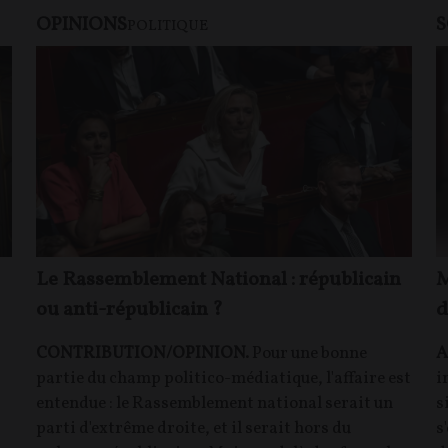
OPINIONS
S
POLITIQUE
Le Rassemblement National : républicain
M
ou anti-républicain ?
d
CONTRIBUTION/OPINION.
Pour une bonne
A
partie du champ politico-médiatique, l'affaire est
i
entendue : le Rassemblement national serait un
s
parti d'extrême droite, et il serait hors du
s