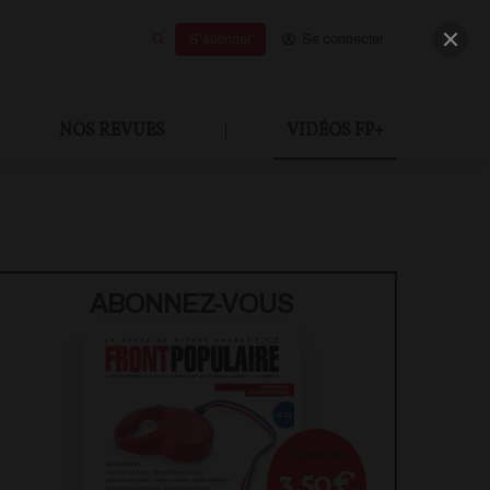
S'abonner
Se connecter
NOS REVUES
|
VIDÉOS FP+
U PAYANT
ABONNEZ-VOUS
À partir de
3,50€