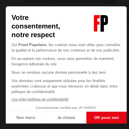
dikastocratie, ou gouvernement des juges.
Jean-Francois LECŒUVRE
07/08/2026
1
commentai