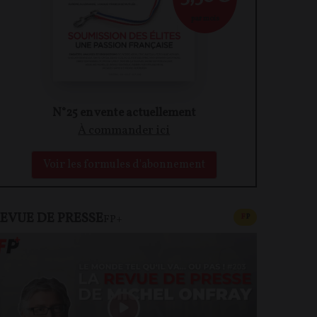
par mois
N°25 en vente actuellement
À commander ici
Voir les formules d'abonnement
EVUE DE PRESSE
CONTENU PAYAN
F
P
FP+