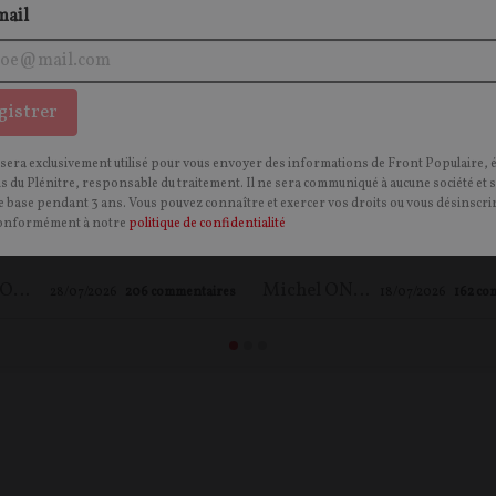
mail
gistrer
 sera exclusivement utilisé pour vous envoyer des informations de Front Populaire, 
 Onfray, d'extrême
Le monde tel qu'il va… 
ns du Plénitre, responsable du traitement. Il ne sera communiqué à aucune société et 
 ? Autopsie d'un mythe
pas ! – la revue de pres
 base pendant 3 ans. Vous pouvez connaître et exercer vos droits ou vous désinscrir
onformément à notre
politique de confidentialité
co-médiatique
Michel Onfray (#201)
Michel ONFRAY
,
Maxime LE NAGARD
Michel ONFRAY
28/07/2026
206
commentaires
18/07/2026
162
co