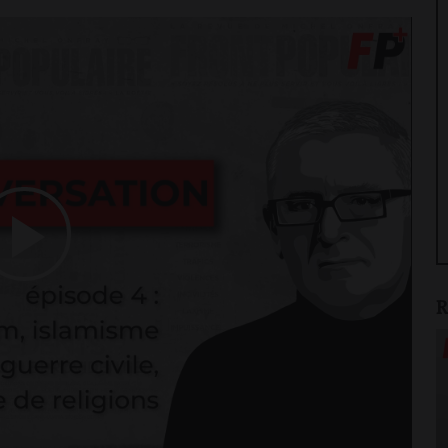
Play
R
Video