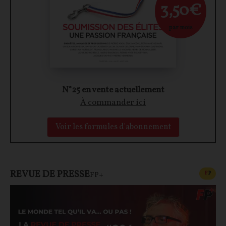
3,50€
par mois
N°25 en vente actuellement
À commander ici
Voir les formules d'abonnement
REVUE DE PRESSE
CONT
F
P
FP+