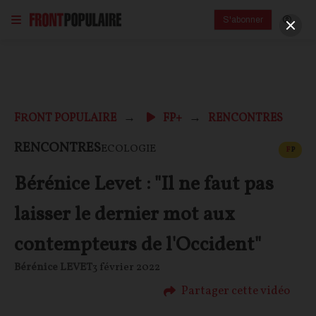
S'abonner
FRONT POPULAIRE
FP+
RENCONTRES
CONT
RENCONTRES
ECOLOGIE
F
P
Bérénice Levet : "Il ne faut pas
laisser le dernier mot aux
contempteurs de l'Occident"
Bérénice LEVET
3 février 2022
Partager cette vidéo