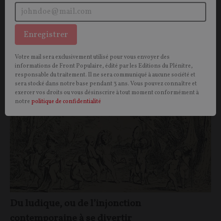
Enregistrer
Vous aimerez aussi
Votre mail sera exclusivement utilisé pour vous envoyer des
informations de Front Populaire, édité par les Editions du Plénitre,
OPINIONS
CULTURE
responsable du traitement. Il ne sera communiqué à aucune société et
sera stocké dans notre base pendant 3 ans. Vous pouvez connaître et
exercer vos droits ou vous désinscrire à tout moment conformément à
notre
politique de confidentialité
Du ludique, ou de l’injonction
contemporaine à se divertir