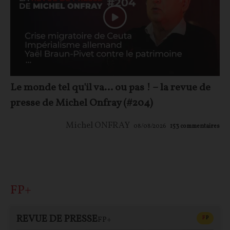
Le monde tel qu'il va… ou pas ! – la revue de
presse de Michel Onfray (#204)
Michel ONFRAY
08/08/2026
153
commentaires
FP+
REVUE DE PRESSE
CONTEN
F
P
FP+