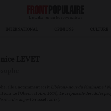
L’actualité vue par les souverainistes
INTERNATIONAL
OPINIONS
CULTURE
énice LEVET
osophe
he, elle a notamment écrit
Libérons-nous du féminisme ! Natio
itions de l’Observatoire, 2019),
Le crépuscule des idoles pro
 rêvé des anges
(Grasset, 2014).