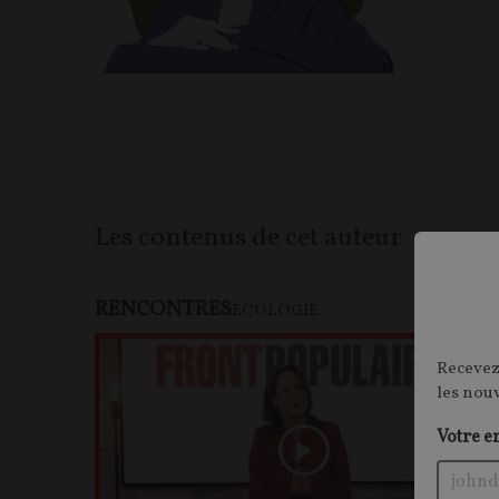
Les contenus de cet auteur
RENCONTRES
F
ECOLOGIE
Recevez
les nou
Votre e