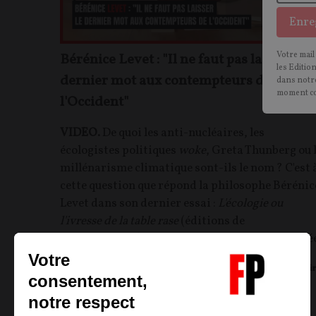
Enre
Votre mail
Bérénice Levet : "Il ne faut pas laisser le
les Editio
dernier mot aux contempteurs de
dans notre
moment c
l'Occident"
VIDEO.
De quoi les anti-nucléaires, les
écologistes politiques
woke
, Greta Thunberg ou 
millénarisme climatique sont-ils le nom ? C'est 
cette question que répond la philosophe Bérénic
Levet dans son dernier essai :
L'écologie ou
l'ivresse de la table rase
(éditions de
l'Observatoire). Elle est aujourd'hui notre invité
Bérénice LEVET
03/02/2022
91
commentair