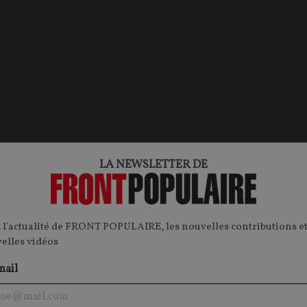
LA NEWSLETTER DE
CONTENU PAYANT
CONTEN
P
F
P
 l'actualité de FRONT POPULAIRE, les nouvelles contributions et
velles vidéos
mail