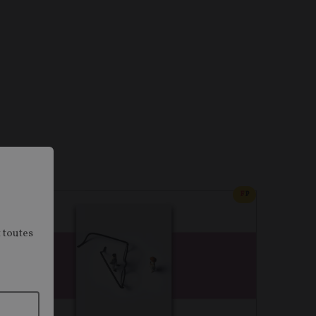
U PAYANT
CONTENU PAYAN
F
P
 toutes