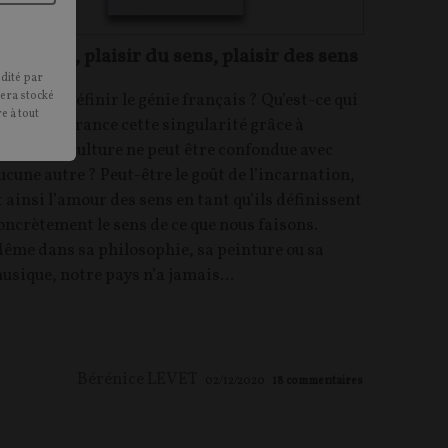
a France, plaisir du sens, plaisir des sens
édité par
sera stocké
omment définir le génie français ? Qu’est-ce qui
e à tout
onne à la France cette singularité grâce à
aquelle sa culture ne peut être confondue avec
ucune autre ? Peut-être le goût de l’incarnation,
t ainsi l’amour des sens en tant qu’ils définissent
oncrètement le sens de ce que nous faisons.
ême dans sa philosophie, sa peinture ou sa
usique, notre pays n’a jamais...
Bérénice LEVET
02/12/2020
18
commentaires