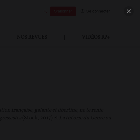
S'abonner
Se connecter
NOS REVUES
|
VIDÉOS FP+
n française, galante et libertine, ne te renie
gressistes
(Stock, 2017) et
La théorie du Genre ou