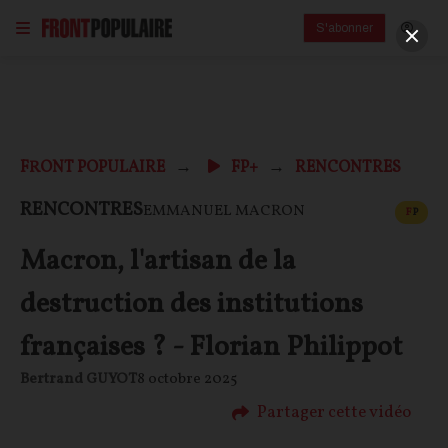
S'abonner
FRONT POPULAIRE
FP+
RENCONTRES
CONT
RENCONTRES
EMMANUEL MACRON
F
P
Macron, l'artisan de la
destruction des institutions
françaises ? - Florian Philippot
Bertrand GUYOT
8 octobre 2025
Partager cette vidéo