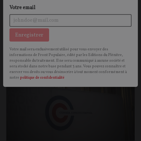
Votre email
Enregistrer
Vous aimerez aussi
Votre mail sera exclusivement utilisé pour vous envoyer des
informations de Front Populaire, édité par les Editions du Plénitre,
OPINIONS
responsable du traitement. Il ne sera communiqué à aucune société et
POLITIQUE
sera stocké dans notre base pendant 3 ans. Vous pouvez connaître et
exercer vos droits ou vous désinscrire à tout moment conformément à
notre
politique de confidentialité