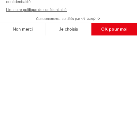
Enregistrer
CONTACT RÉDACTION
Pour nous écrire, proposer votre aide, un projet
concret, nous vous répondrons,
c'est ici :
contact@frontpopulaire.fr
CONTACT ABONNEMENT
Pour toute question, notre SERVICE CLIENTS
d'Evreux est à votre écoute au
02 78 88 00 35 du lundi au vendredi entre 9h et
18h , ou par mail à :
abo@frontpopulaire.fr