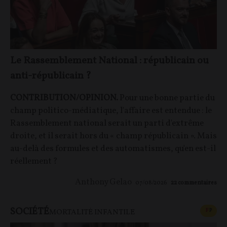
Le Rassemblement National : républicain ou
anti-républicain ?
CONTRIBUTION/OPINION.
Pour une bonne partie du
champ politico-médiatique, l'affaire est entendue : le
Rassemblement national serait un parti d'extrême
droite, et il serait hors du « champ républicain ». Mais
au-delà des formules et des automatismes, qu'en est-il
réellement ?
Anthony Gelao
07/08/2026
22
commentaires
SOCIÉTÉ
CONT
F
P
MORTALITÉ INFANTILE