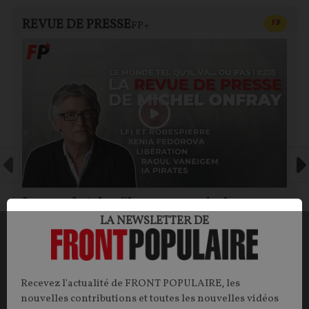
REVUE DE PRESSE
CONTEN
F
P
FP+
Le monde tel qu'il va… ou pas ! – la revue
LA NEWSLETTER DE
de presse de Michel Onfray (#203)
Michel ONFRAY
01/08/2026
83
commentaires
Recevez l'actualité de FRONT POPULAIRE, les
nouvelles contributions et toutes les nouvelles vidéos