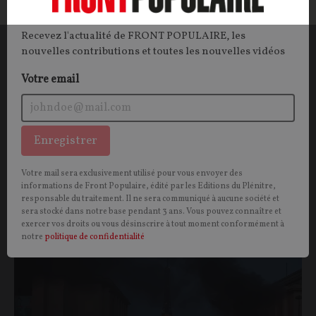
de presse de Michel Onfray (#193)
Recevez l'actualité de FRONT POPULAIRE, les
nouvelles contributions et toutes les nouvelles vidéos
Michel ONFRAY
23/05/2026
216
commentaires
Votre email
Enregistrer
Votre mail sera exclusivement utilisé pour vous envoyer des
Vous aimerez aussi
informations de Front Populaire, édité par les Editions du Plénitre,
responsable du traitement. Il ne sera communiqué à aucune société et
sera stocké dans notre base pendant 3 ans. Vous pouvez connaître et
exercer vos droits ou vous désinscrire à tout moment conformément à
SOCIÉTÉ
CONT
F
P
FOOTBALL
notre
politique de confidentialité