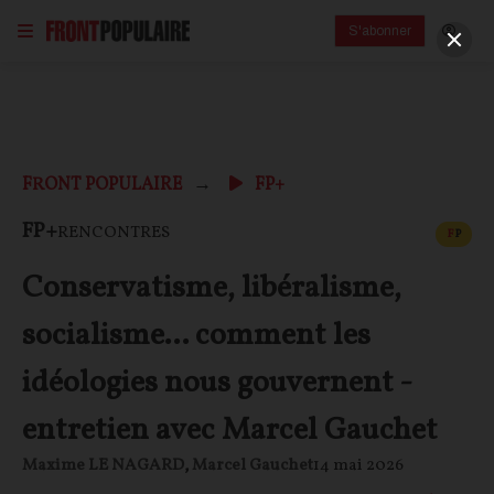
S'abonner
FRONT POPULAIRE
FP+
CONT
FP+
RENCONTRES
F
P
Conservatisme, libéralisme,
socialisme... comment les
idéologies nous gouvernent -
entretien avec Marcel Gauchet
Maxime LE NAGARD
,
Marcel Gauchet
14 mai 2026