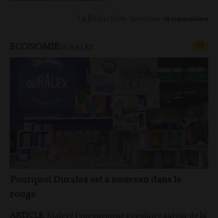
La Rédaction
30/05/2026
28
commentaires
ECONOMIE
CONT
F
P
DURALEX
Pourquoi Duralex est à nouveau dans le
rouge
ARTICLE
. Malgré l’engouement populaire autour de la