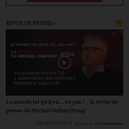
REVUE DE PRESSE
CONT
F
P
FP+
Le monde tel qu'il va… ou pas ! – la revue de
presse de Michel Onfray (#194)
Michel ONFRAY
30/05/2026
130
commentaires