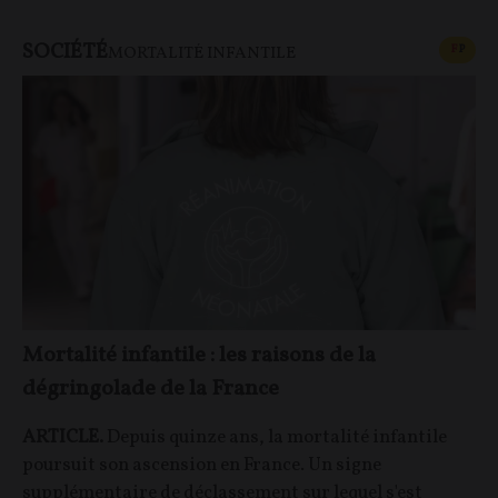
SOCIÉTÉ
CONT
F
P
MORTALITÉ INFANTILE
Mortalité infantile : les raisons de la
dégringolade de la France
ARTICLE.
Depuis quinze ans, la mortalité infantile
poursuit son ascension en France. Un signe
supplémentaire de déclassement sur lequel s'est