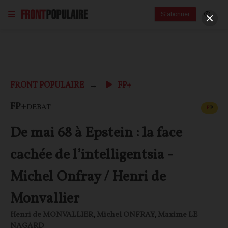
S'abonner
FRONT POPULAIRE
FP+
CONT
FP+
DEBAT
F
P
De mai 68 à Epstein : la face
cachée de l’intelligentsia -
Michel Onfray / Henri de
Monvallier
Henri de MONVALLIER
,
Michel ONFRAY
,
Maxime LE
NAGARD