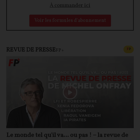
À commander ici
Voir les formules d'abonnement
REVUE DE PRESSE
CONT
F
P
FP+
Le monde tel qu'il va… ou pas ! – la revue de