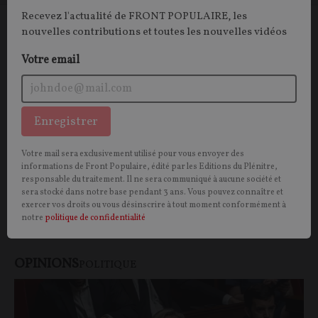
Recevez l'actualité de FRONT POPULAIRE, les
nouvelles contributions et toutes les nouvelles vidéos
Le monde tel qu'il va… ou pas ! – la revue
de presse de Michel Onfray (#202)
Votre email
Michel ONFRAY
25/07/2026
150
commentaires
Enregistrer
Votre mail sera exclusivement utilisé pour vous envoyer des
informations de Front Populaire, édité par les Editions du Plénitre,
responsable du traitement. Il ne sera communiqué à aucune société et
sera stocké dans notre base pendant 3 ans. Vous pouvez connaître et
exercer vos droits ou vous désinscrire à tout moment conformément à
Vous aimerez aussi
notre
politique de confidentialité
OPINIONS
POLITIQUE