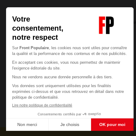
François JOYAUX
05/08/2026
14
commentair