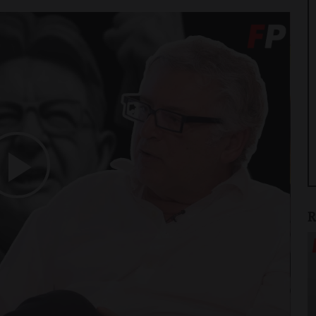
Play
R
Video