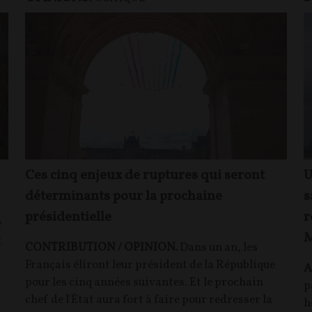
Ces cinq enjeux de ruptures qui seront
U
déterminants pour la prochaine
s
présidentielle
r
e
M
t
CONTRIBUTION / OPINION.
Dans un an, les
Français éliront leur président de la République
A
pour les cinq années suivantes. Et le prochain
p
chef de l'État aura fort à faire pour redresser la
h