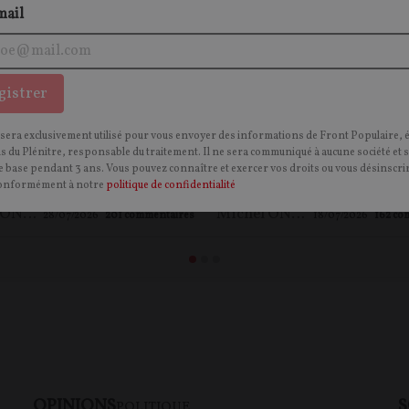
mail
gistrer
 Onfray, d'extrême
Le monde tel qu'il va… 
 sera exclusivement utilisé pour vous envoyer des informations de Front Populaire, 
 ? Autopsie d'un mythe
pas ! – la revue de pres
ns du Plénitre, responsable du traitement. Il ne sera communiqué à aucune société et 
 base pendant 3 ans. Vous pouvez connaître et exercer vos droits ou vous désinscrir
co-médiatique
Michel Onfray (#201)
onformément à notre
politique de confidentialité
Michel ONFRAY
,
Maxime LE NAGARD
Michel ONFRAY
28/07/2026
201
commentaires
18/07/2026
162
co
OPINIONS
S
POLITIQUE