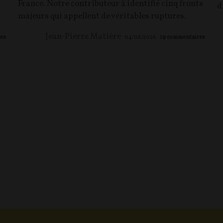
France. Notre contributeur à identifié cinq fronts
d
majeurs qui appellent de véritables ruptures.
Jean-Pierre Matière
es
04/08/2026
19
commentaires