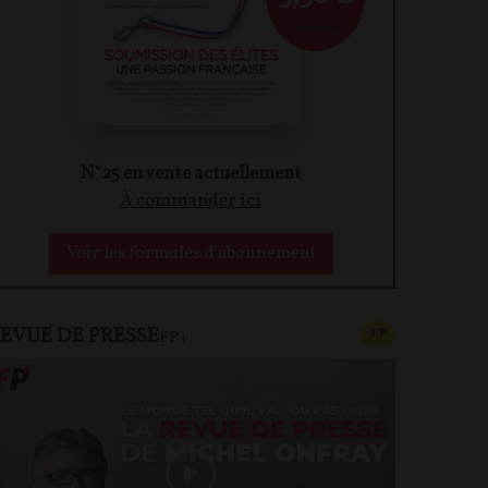
par mois
N°25 en vente actuellement
À commander ici
Voir les formules d'abonnement
EVUE DE PRESSE
CONTENU PAYAN
F
P
FP+