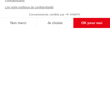
avons besoin de votre soutien
Enregistrer
S'abonner et nous soutenir
CONTACT RÉDACTION
Pour nous écrire, proposer votre aide, un projet
concret, nous vous répondrons,
c'est ici :
contact@frontpopulaire.fr
CONTACT ABONNEMENT
Pour toute question, notre SERVICE CLIENTS
d'Evreux est à votre écoute au
02 78 88 00 35 du lundi au vendredi entre 9h et
18h , ou par mail à :
abo@frontpopulaire.fr