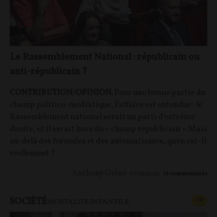
Le Rassemblement National : républicain ou
anti-républicain ?
CONTRIBUTION/OPINION.
Pour une bonne partie du
champ politico-médiatique, l'affaire est entendue : le
Rassemblement national serait un parti d'extrême
droite, et il serait hors du « champ républicain ». Mais
au-delà des formules et des automatismes, qu'en est-il
réellement ?
Anthony Gelao
07/08/2026
18
commentaires
SOCIÉTÉ
CONT
F
P
MORTALITÉ INFANTILE