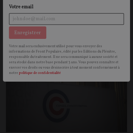
Votre email
Enregistrer
Vous aimerez aussi
Votre mail sera exclusivement utilisé pour vous envoyer des
informations de Front Populaire, édité par les Editions du Plénitre,
OPINIONS
responsable du traitement. Il ne sera communiqué à aucune société et
POLITIQUE
sera stocké dans notre base pendant 3 ans. Vous pouvez connaître et
exercer vos droits ou vous désinscrire à tout moment conformément à
notre
politique de confidentialité