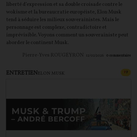
liberté d’expression et sa double croisade contre le
wokisme et la bureaucratie européiste, Elon Musk
tend à séduire les milieux souverainistes. Mais le
personnage est complexe, contradictoire et
imprévisible. Voyons comment un souverainiste peut
aborder le continent Musk.
Pierre-Yves ROUGEYRON
12/02/2026
0
commentaire
ENTRETIEN
CONT
F
P
ELON MUSK