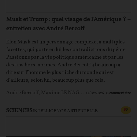
Musk et Trump : quel visage de l'Amérique ? –
entretien avec André Bercoff
Elon Musk est un personnage complexe, à multiples
facettes, qui porte en lui les contradictions du génie.
Passionné par la vie politique américaine et par les
destins hors-normes, André Bercoff a beaucoup à
dire sur l’homme le plus riche du monde qui est
d’ailleurs, selon lui, beaucoup plus que cela.
André Bercoff
,
Maxime LE NAGARD
12/02/2026
0
commentaire
SCIENCES
CONT
F
P
INTELLIGENCE ARTIFICIELLE