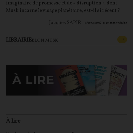
imaginaire de promesse et de « disruption », dont
Musk incarne le visage planétaire, est-il si récent ?
Jacques SAPIR
12/02/2026
0
commentaire
LIBRAIRIE
CONT
F
P
ELON MUSK
À lire