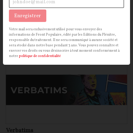
pour l’entrepreneur libertarien, qui entend faire de
Grokipedia la pièce maîtresse d’une stratégie plus
Enregistrer
large de contrôle de l’accès à la connaissance.
Votre mail sera exclusivement utilisé pour vous envoyer des
Victor Lefebvre
12/02/2026
0
commentaire
informations de Front Populaire, édité par les Editions du Plénitre,
responsable du traitement. Il ne sera communiqué à aucune société et
sera stocké dans notre base pendant 3 ans. Vous pouvez connaître et
CITATIONS
CONT
F
P
ELON MUSK
exercer vos droits ou vous désinscrire à tout moment conformément à
notre
politique de confidentialité
Verbatims