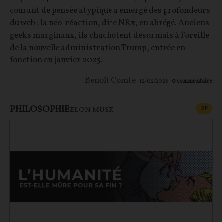
courant de pensée atypique a émergé des profondeurs
du web : la néo-réaction, dite NRx, en abrégé. Anciens
geeks marginaux, ils chuchotent désormais à l’oreille
de la nouvelle administration Trump, entrée en
fonction en janvier 2025.
Benoît Comte
12/02/2026
0
commentaire
PHILOSOPHIE
CONT
F
P
ELON MUSK