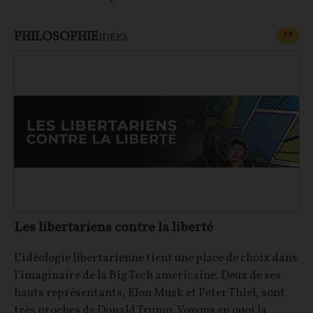
PHILOSOPHIE
CONT
F
P
IDÉES
Les libertariens contre la liberté
L’idéologie libertarienne tient une place de choix dans
l’imaginaire de la Big Tech américaine. Deux de ses
hauts représentants, Elon Musk et Peter Thiel, sont
très proches de Donald Trump. Voyons en quoi la