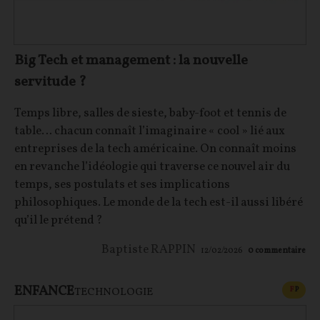
Big Tech et management : la nouvelle
servitude ?
Temps libre, salles de sieste, baby-foot et tennis de
table… chacun connaît l’imaginaire « cool » lié aux
entreprises de la tech américaine. On connaît moins
en revanche l’idéologie qui traverse ce nouvel air du
temps, ses postulats et ses implications
philosophiques. Le monde de la tech est-il aussi libéré
qu’il le prétend ?
Baptiste RAPPIN
12/02/2026
0
commentaire
ENFANCE
CONT
F
P
TECHNOLOGIE