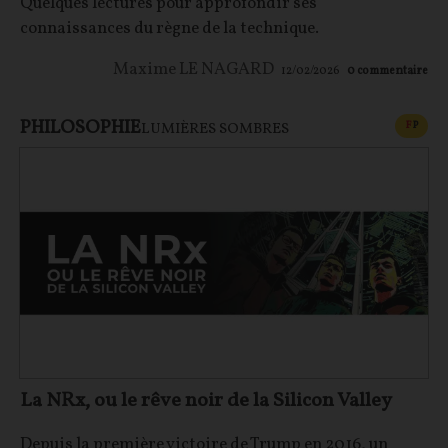
Quelques lectures pour approfondir ses
connaissances du règne de la technique.
Maxime LE NAGARD
12/02/2026
0
commentaire
PHILOSOPHIE
CONT
F
P
LUMIÈRES SOMBRES
La NRx, ou le rêve noir de la Silicon Valley
Depuis la première victoire de Trump en 2016, un