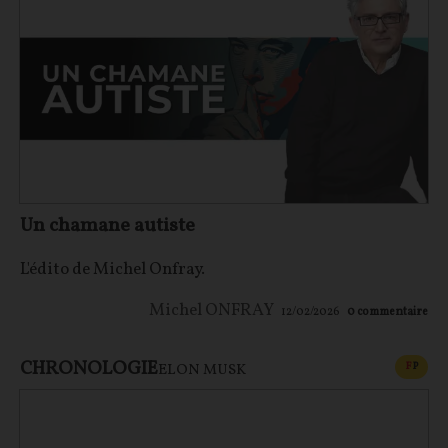
Un chamane autiste
L'édito de Michel Onfray.
Michel ONFRAY
12/02/2026
0
commentaire
CHRONOLOGIE
CONT
F
P
ELON MUSK