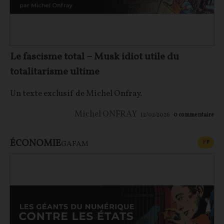
Le fascisme total – Musk idiot utile du
totalitarisme ultime
Un texte exclusif de Michel Onfray.
Michel ONFRAY
12/02/2026
0
commentaire
ÉCONOMIE
CONT
F
P
GAFAM