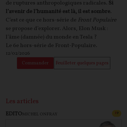
de ruptures anthropologiques radicales.
Si
l’avenir de l’humanité est là, il est sombre
.
C’est ce que ce hors-série de
Front Populaire
se propose d’explorer. Alors, Elon Musk :
l’âme (damnée) du monde en Tesla ?
Le 6e hors-série de Front-Populaire.
12/02/2026
Commander
Feuilleter quelques pages
Les articles
EDITO
CONT
F
P
MICHEL ONFRAY