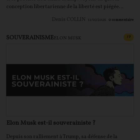
conception libertarienne de la liberté est piégée…
Denis COLLIN
12/02/2026
0
commentaire
SOUVERAINISME
CONT
F
P
ELON MUSK
Elon Musk est-il souverainiste ?
Depuis son ralliement à Trump, sa défense de la