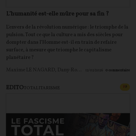
L’humanité est-elle mûre pour sa fin ?
L’envers de la révolution numérique : le triomphe de la
pulsion. Tout ce que la culture a mis des siècles pour
dompter dans l’Homme est-il en train de refaire
surface, à mesure que triomphe le capitalisme
planétaire ?
Maxime LE NAGARD
,
Dany-Robert Dufour
12/02/2026
0
commentaire
EDITO
CONT
F
P
TOTALITARISME