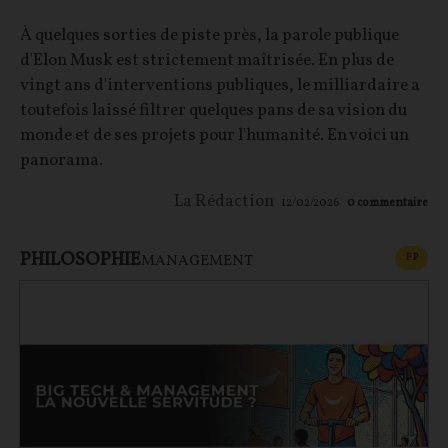
À quelques sorties de piste près, la parole publique
d'Elon Musk est strictement maîtrisée. En plus de
vingt ans d'interventions publiques, le milliardaire a
toutefois laissé filtrer quelques pans de sa vision du
monde et de ses projets pour l'humanité. En voici un
panorama.
La Rédaction
12/02/2026
0
commentaire
PHILOSOPHIE
CONT
F
P
MANAGEMENT