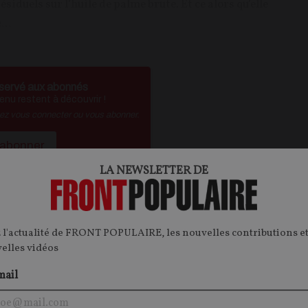
siduels sur l’huile de palme brute. Et ce alors qu’elle
...
servé aux abonnés
nu restent à découvrir !
vez vous connecter ou vous abonner.
'abonner
LA NEWSLETTER DE
é ?
Je me connecte
 l'actualité de FRONT POPULAIRE, les nouvelles contributions et
velles vidéos
ontenu.
onnecter.
mail