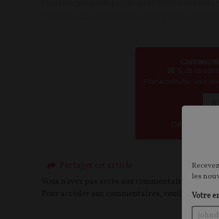
l’huile de palme importée dans l’UE ou des taux ré
avait créé un
« protocole huile de palme »
destiné
Contenu ré
38
% de ce conte
Pour le consulter, vous de
S
Déja abonn
Partager cet article
Recevez
les nou
Vous n'avez pas accès aux commentaires de ce c
Pour accéder aux commentaires, veuillez vous c
Votre e