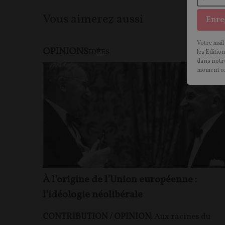
Vous aimerez aussi
Enre
Votre mail
OPINIONS
IDÉES
les Editio
dans notre
moment c
À l’origine de l’Union européenne :
l’idéologie néolibérale
CONTRIBUTION / OPINION.
Aux racines du