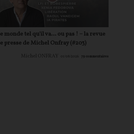
e monde tel qu'il va… ou pas ! – la revue
e presse de Michel Onfray (#203)
Michel ONFRAY
01/08/2026
79
commentaires