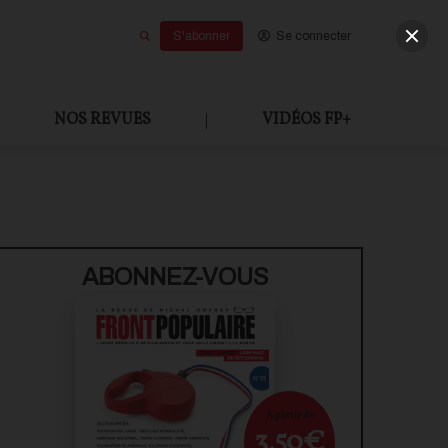
S'abonner
Se connecter
NOS REVUES
|
VIDÉOS FP+
U PAYANT
ABONNEZ-VOUS
À partir de
3,50€