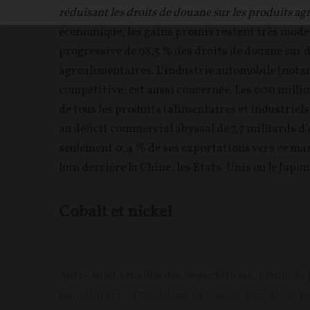
réduisant les droits de douane sur les produits ag
économique, les gains promis restent très mode
progressive de 98,5 % des droits de douane su
agroalimentaires. L’industrie automobile (nota
compétitive, est aussi concernée. Les 600 milli
de tous les produits (alimentaires et industriel
au déficit commercial abyssal de 7,7 milliards d’
seulement 0,4 % de ses exportations vers ce mar
loin derrière la Chine, les États-Unis ou le Japon
Cobalt et nickel
Autre sujet sensible des négociations, l’huile de
mondial avec 47 millions de tonnes annuelles. B