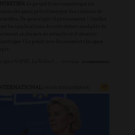
NTRETIEN.
Le projet d'euro numérique n'a
amais été aussi près d'émerger des couloirs de
ruxelles. De quoi s'agit-il précisément ? Quelles
ont les implications de cette future modalité de
aiement en termes de sécurité et d'identité
umérique ? Le point avec l'économiste Jacques
apir.
acques SAPIR
,
La Rédaction
16/07/2026
20
commentaires
NTERNATIONAL
U PAYANT
CONTENU PAYAN
F
P
UNION EUROPÉENNE