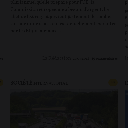
pluriannuel qu'elle prépare pour l'UE, la
E
Commission européenne a besoin d'argent. Le
j
chef de l'Eurogroupe vient justement de tomber
B
sur une mine d'or… qui est actuellement exploitée
s
par les États-membres.
p
n
S
La Rédaction
J
es
21/07/2026
19
commentaires
SOCIÉTÉ
I
CONTENU PAYANT
CONTEN
P
F
P
INTERNATIONAL