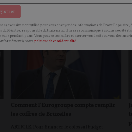
gistrer
 sera exclusivement utilisé pour vous envoyer des informations de Front Populaire, 
INTERNATIONAL
CONTEN
F
P
TÉLÉCOMS
ns du Plénitre, responsable du traitement. Il ne sera communiqué à aucune société et 
 base pendant 3 ans. Vous pouvez connaître et exercer vos droits ou vous désinscrir
onformément à notre
politique de confidentialité
Comment l’Eurogroupe compte remplir
J
les coffres de Bruxelles
t
p
ARTICLE.
Pour financer le colossal budget