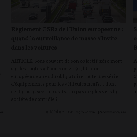
Règlement GSR2 de l’Union européenne :
S
quand la surveillance de masse s’invite
o
dans les voitures
B
ARTICLE.
Sous couvert de son objectif zéro mort
A
sur les routes à l'horizon 2050, l'Union
p
é
européenne a rendu obligatoire toute une série
2
d'équipements pour les véhicules neufs… dont
p
certains assez intrusifs. Un pas de plus vers la
o
société de contrôle ?
La Rédaction
es
09/07/2026
30
commentaires