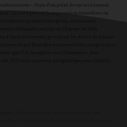
roalimentaires »
. Mais d’un point de vue strictement
stes. L’accord prévoit la suppression immédiate ou
r de nombreux produits européens, notamment
mment allemande) secteur où l’Europe est déjà
ons d’euros d’économie prévus sur les droits de douane
s) annoncés par Bruxelles paraissent bien maigres face
euros que l’UE enregistre avec l’Indonésie. Avec
ché, l’UE reste un acteur périphérique pour Jakarta,
.
 palme. L’Indonésie en est le premier producteur
ruxelles a cédé en supprimant les droits de douane sur