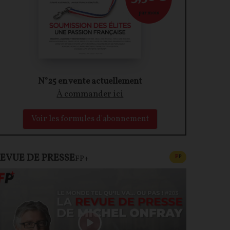
par mois
N°25 en vente actuellement
À commander ici
Voir les formules d'abonnement
EVUE DE PRESSE
CONTENU PAYAN
F
P
FP+