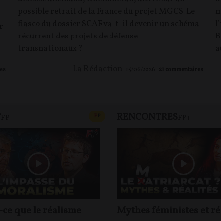
possible retrait de la France du projet MGCS. Le
m
fiasco du dossier SCAF va-t-il devenir un schéma
l
r
récurrent des projets de défense
B
transnationaux ?
a
La Rédaction
es
15/06/2026
21
commentaires
T
RENCONTRES
T
CONTENU PAYANT
F
P
FP+
FP+
-ce que le réalisme
Mythes féministes et ré