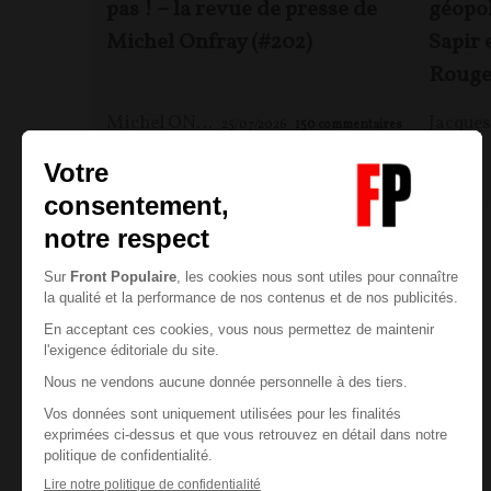
pas ! – la revue de presse de
géopol
Michel Onfray (#202)
Sapir 
Rouge
Michel ONFRAY
25/07/2026
150
commentaires