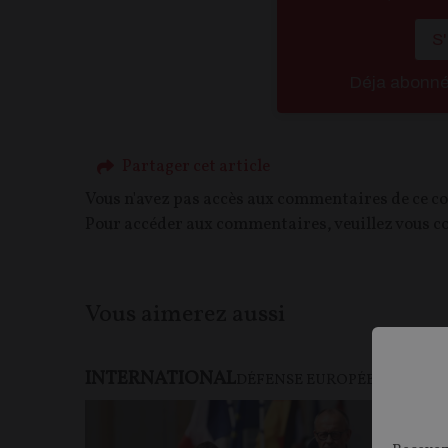
S
Déja abonn
Partager cet article
Vous n'avez pas accès aux commentaires de ce c
Pour accéder aux commentaires, veuillez vous c
Vous aimerez aussi
INTERNATIONAL
F
DÉFENSE EUROPÉENNE