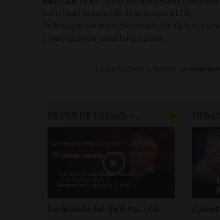
ARTICLE
. Le RN ayant déclaré vouloir réduire la
contribution annuelle de la France à l’UE,
l’Allemagne souhaite l’en empêcher. Quitte à alle
à l’encontre du calendrier initial.
La Rédaction
17/06/2026
69
commentair
REVUE DE PRESSE
DEBA
CONTENU PAYAN
F
P
FP+
Le monde tel qu'il va… ou
Qu'est