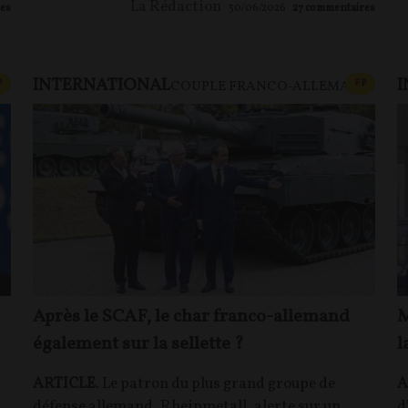
La Rédaction
es
30/06/2026
27
commentaires
INTERNATIONAL
I
CONTENU PAYANT
CONTEN
P
F
P
COUPLE FRANCO-ALLEMAND
Après le SCAF, le char franco-allemand
M
également sur la sellette ?
l
ARTICLE
. Le patron du plus grand groupe de
A
défense allemand, Rheinmetall, alerte sur un
d