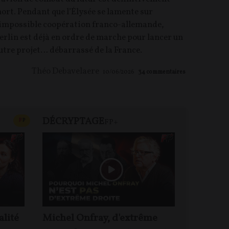
ort. Pendant que l’Élysée se lamente sur
’impossible coopération franco-allemande,
erlin est déjà en ordre de marche pour lancer un
utre projet… débarrassé de la France.
Théo Debavelaere
10/06/2026
34
commentaires
DÉCRYPTAGE
FP+
CONTENU PAYANT
F
P
FP+
DEBA
alité
Michel Onfray, d'extrême
Jacques 