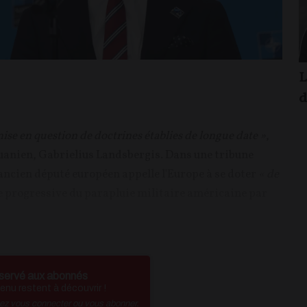
L
d
ise en question de doctrines établies de longue date »
,
tuanien, Gabrielius Landsbergis. Dans une tribune
ancien député européen appelle l'Europe à se doter
« de
e progressive du parapluie militaire américaine par
servé aux abonnés
nu restent à découvrir !
vez vous connecter ou vous abonner.