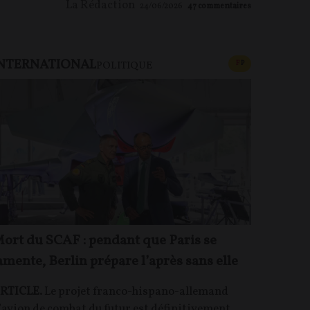
La Rédaction
24/06/2026
47
commentaires
NTERNATIONAL
U PAYANT
CONTENU PAYAN
F
P
POLITIQUE
ort du SCAF : pendant que Paris se
amente, Berlin prépare l’après sans elle
RTICLE.
Le projet franco-hispano-allemand
’avion de combat du futur est définitivement