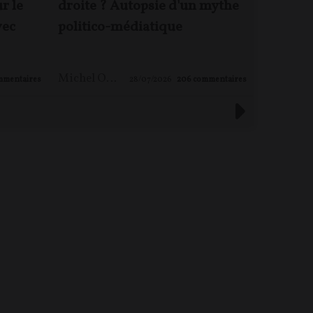
ur le
droite ? Autopsie d'un mythe
Rougeyr
vec
politico-médiatique
enjeux 
Michel ONFRAY
,
Maxime LE NAGARD
mmentaires
28/07/2026
206
commentaires