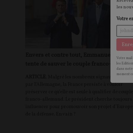
Recevez
les nou
Votre e
Enre
Envers et contre tout, Emmanuel Macro
Votre mail
tente de sauver le couple franco-allema
les Editio
dans notre
moment c
ARTICLE
. Malgré les nombreux signaux envoyés
par l’Allemagne, la France persiste à vouloir
préserver ce qu’elle est seule à qualifier de couple
franco-allemand. Le président cherche toujours
influencer pour promouvoir son projet d’Europe
de la défense. En vain ?