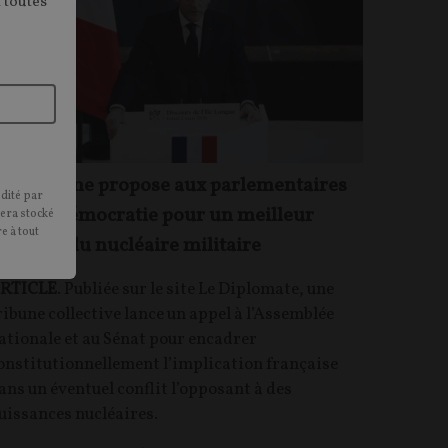
 toutes
ne tribune propose aux parlementaires
édité par
lus de démocratie pour un meilleur
sera stocké
e à tout
ontrôle du nucléaire militaire
RTICLE
. Publiée sur le site Le Diplomate, une
ribune collective lance un appel à l’Assemblée
ationale et au Sénat pour encadrer
onstitutionnellement l’implication française
ans un éventuel conflit l’opposant à des
uissances nucléaires.