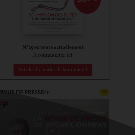
par mois
N°25 en vente actuellement
À commander ici
Voir les formules d'abonnement
EVUE DE PRESSE
CONTENU PAYAN
F
P
FP+