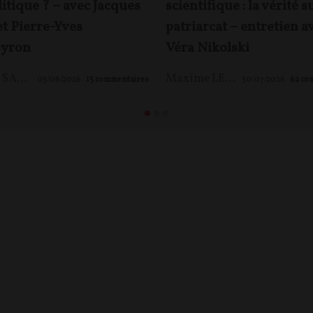
itique ? – avec Jacques
scientifique : la vérité s
et Pierre-Yves
patriarcat – entretien a
yron
Véra Nikolski
Jacques SAPIR
,
Pierre-Yves ROUGEYRON
,
Maxime LE NAGARD
Maxime LE NAGARD
05/08/2026
15
commentaires
30/07/2026
62
co