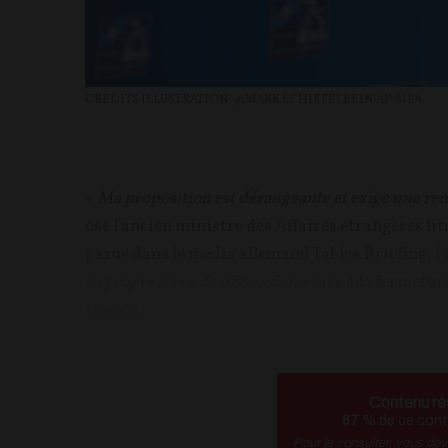
CRÉDITS ILLUSTRATION : ©MARK SCHIEFELBEIN/AP/SIPA
« Ma proposition est dérangeante et exige une rem
ose l'ancien ministre des Affaires étrangères li
parue dans le média allemand Tables.Briefing, l’
sa propre force de dissuasion »
face à la fermetur
Donald...
Contenu ré
87
% de ce conte
Pour le consulter, vous de