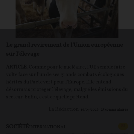
Le grand revirement de l'Union européenne
sur l’élevage
ARTICLE
. Comme pour le nucléaire, l’UE semble faire
volte face sur l’un de ses grands combats écologiques
hérités du Pacte vert pour l’Europe. Elle entend
désormais protéger l’élevage, malgré les émissions du
secteur. Enfin, c'est ce qu'elle prétend.
La Rédaction
16/07/2026
25
commentaires
SOCIÉTÉ
CONT
F
P
INTERNATIONAL