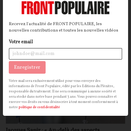
besoin d'argent. Le chef de l'Eurogroupe vient
justement de tomber sur une mine d'or… qui est
actuellement exploitée par les États-membres.
Recevez l'actualité de FRONT POPULAIRE, les
nouvelles contributions et toutes les nouvelles vidéos
La Rédaction
21/07/2026
19
commentaires
Votre email
ECONOMIE
SOCIÉTÉ
Enregistrer
Votre mail sera exclusivement utilisé pour vous envoyer des
informations de Front Populaire, édité par les Editions du Plénitre,
responsable du traitement. Il ne sera communiqué à aucune société et
sera stocké dans notre base pendant 3 ans. Vous pouvez connaître et
exercer vos droits ou vous désinscrire à tout moment conformément à
notre
politique de confidentialité
Jacques Sapir : « Au-delà des aspects