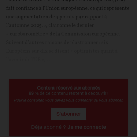
fait confiance à l’Union européenne, ce qui représente
une augmentation de 3 points par rapport à
l’automne 2025. », claironne le dernier
« eurobaromètre » de la Commission européenne.
Suivent d’autres raisons de plastronner : six
Européens sur dix se disent « optimistes quant à
l’avenir de l’UE »,...
Contenu réservé aux abonnés
89
% de ce contenu restent à découvrir !
Pour le consulter, vous devez vous connecter ou vous abonner.
S'abonner
Déja abonné ?
Je me connecte