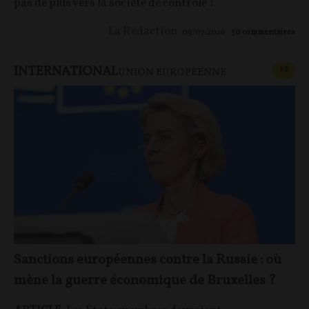
pas de plus vers la société de contrôle ?
La Rédaction
09/07/2026
30
commentaires
INTERNATIONAL
CONT
F
P
UNION EUROPÉENNE
Sanctions européennes contre la Russie : où
mène la guerre économique de Bruxelles ?