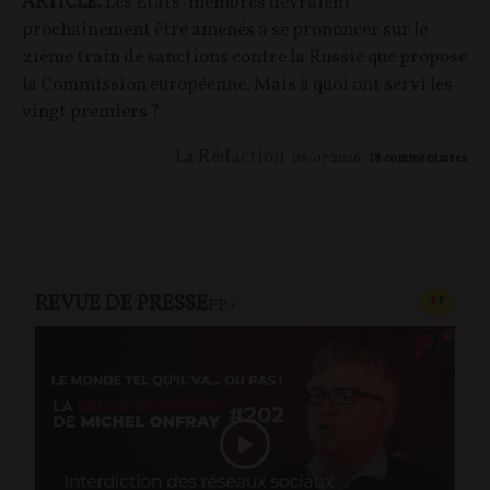
ARTICLE.
Les États-membres devraient
prochainement être amenés à se prononcer sur le
21ème train de sanctions contre la Russie que propose
la Commission européenne. Mais à quoi ont servi les
vingt premiers ?
La Rédaction
06/07/2026
18
commentaires
REVUE DE PRESSE
CONTEN
F
P
FP+