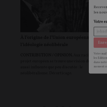
Recevez
les nou
Votre e
À l’origine de l’Union européenne :
Enre
l’idéologie néolibérale
Votre mail
CONTRIBUTION / OPINION.
Aux racines du
les Editio
projet européen se trouve une vision du monde
dans notre
aussi influente que peu discutée : le
moment c
néolibéralisme. Décorticage.