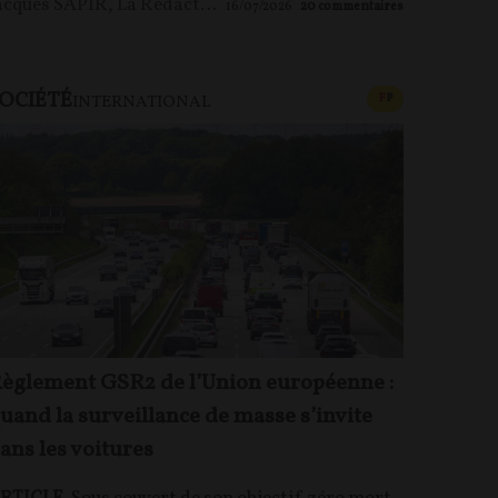
acques SAPIR
,
La Rédaction
16/07/2026
20
commentaires
OCIÉTÉ
U PAYANT
CONTENU PAYAN
F
P
INTERNATIONAL
èglement GSR2 de l’Union européenne :
uand la surveillance de masse s’invite
ans les voitures