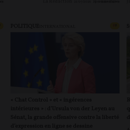
La Rédaction
J
es
21/07/2026
19
commentaires
POLITIQUE
S
CONTENU PAYANT
CONTEN
P
F
P
INTERNATIONAL
« Chat Control » et « ingérences
R
intérieures » : d’Ursula von der Leyen au
q
Sénat, la grande offensive contre la liberté
d
d’expression en ligne se dessine