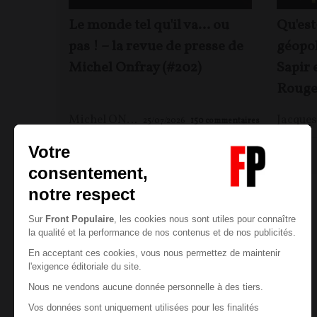
Le monde tel qu'il va… ou
Qu'est
pas ! – la revue de presse de
géopol
Michel Onfray (#202)
Sapir 
Rouge
Michel ONFRAY
25/07/2026
150
commentaires