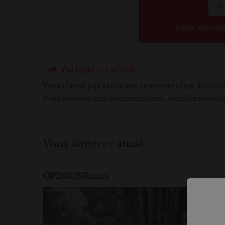
S
Déja abonn
Partager cet article
Vous n'avez pas accès aux commentaires de ce c
Pour accéder aux commentaires, veuillez vous c
Vous aimerez aussi
OPINIONS
IDÉES