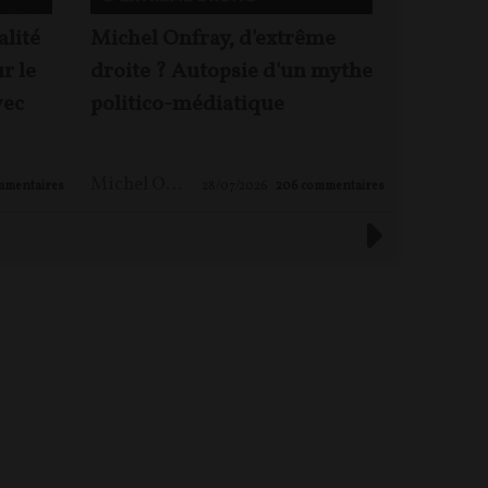
alité
Michel Onfray, d'extrême
Jacques 
ur le
droite ? Autopsie d'un mythe
Rougeyr
vec
politico-médiatique
enjeux 
Michel ONFRAY
,
Maxime LE NAGARD
mmentaires
28/07/2026
206
commentaires