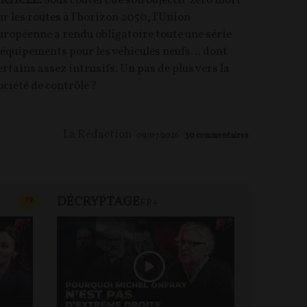
RTICLE.
Sous couvert de son objectif zéro mort
ur les routes à l'horizon 2050, l'Union
uropéenne a rendu obligatoire toute une série
'équipements pour les véhicules neufs… dont
ertains assez intrusifs. Un pas de plus vers la
ociété de contrôle ?
La Rédaction
09/07/2026
30
commentaires
DÉCRYPTAGE
FP+
CONTENU PAYANT
F
P
FP+
DEBA