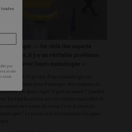
 toutes
acques Sapir : « Au-delà des aspects
echniques, il y a un véritable problème
olitique avec l'euro numérique »
édité par
sera stocké
NTRETIEN.
Le projet d'euro numérique n'a
e à tout
amais été aussi près d'émerger des couloirs de
ruxelles. De quoi s'agit-il précisément ? Quelles
ont les implications de cette future modalité de
aiement en termes de sécurité et d'identité
umérique ? Le point avec l'économiste Jacques
apir.