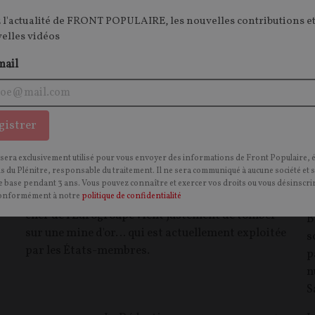
 l'actualité de FRONT POPULAIRE, les nouvelles contributions et
velles vidéos
mail
Comment l’Eurogroupe compte remplir
J
gistrer
les coffres de Bruxelles
t
p
 sera exclusivement utilisé pour vous envoyer des informations de Front Populaire, 
ARTICLE.
Pour financer le colossal budget
ns du Plénitre, responsable du traitement. Il ne sera communiqué à aucune société et 
pluriannuel qu'elle prépare pour l'UE, la
E
 base pendant 3 ans. Vous pouvez connaître et exercer vos droits ou vous désinscrir
Commission européenne a besoin d'argent. Le
onformément à notre
politique de confidentialité
j
chef de l'Eurogroupe vient justement de tomber
B
sur une mine d'or… qui est actuellement exploitée
s
par les États-membres.
p
n
S