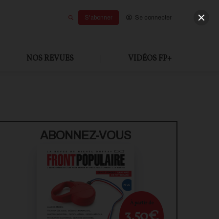
S'abonner
Se connecter
NOS REVUES
|
VIDÉOS FP+
U PAYANT
ABONNEZ-VOUS
À partir de
3,50€