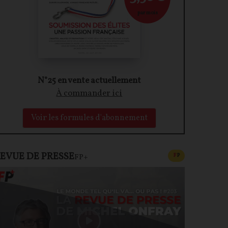
par mois
N°25 en vente actuellement
À commander ici
Voir les formules d'abonnement
EVUE DE PRESSE
CONTENU PAYAN
F
P
FP+