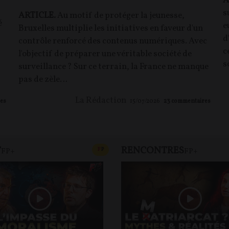
A
s
ARTICLE.
Au motif de protéger la jeunesse,
é
e
Bruxelles multiplie les initiatives en faveur d'un
d
contrôle renforcé des contenus numériques. Avec
c
l'objectif de préparer une véritable société de
s
surveillance ? Sur ce terrain, la France ne manque
pas de zèle…
La Rédaction
es
15/07/2026
23
commentaires
T
RENCONTRES
T
CONTENU PAYANT
F
P
FP+
FP+