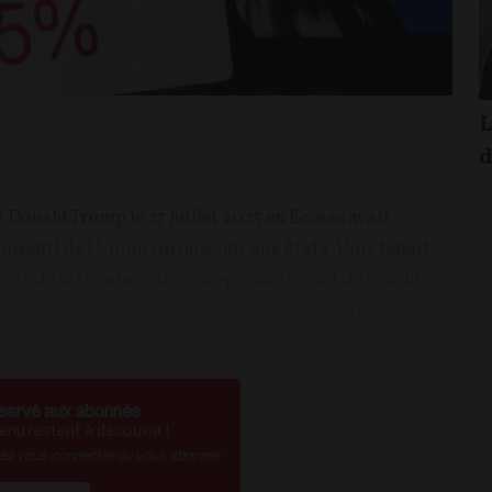
L
d
 Donald Trump le 27 juillet 2025 en Écosse avait
onsenti de l'Union européenne aux États-Unis tenait
idente de la Commission européenne venait de conclure
-Unis. Et quel accord ! Alors que l’Américain...
servé aux abonnés
nu restent à découvrir !
vez vous connecter ou vous abonner.