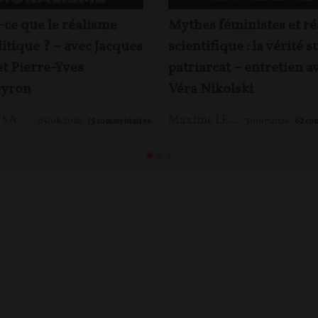
-ce que le réalisme
Mythes féministes et ré
itique ? – avec Jacques
scientifique : la vérité s
et Pierre-Yves
patriarcat – entretien a
yron
Véra Nikolski
Jacques SAPIR
,
Pierre-Yves ROUGEYRON
,
Maxime LE NAGARD
Maxime LE NAGARD
05/08/2026
15
commentaires
30/07/2026
62
co