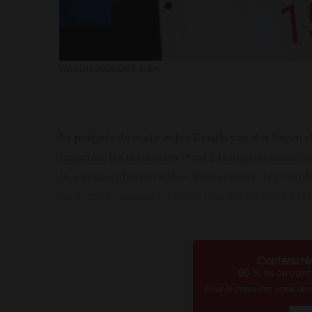
YASSINE MAHJOUB/SIPA
La poignée de main entre Ursula von der Leyen et
imprimé les mémoires : tout l'assujetissement c
là, sur une photographie. Tout sourire, la prés
un accord commercial avec le président des États
Contenu ré
90
% de ce conte
Pour le consulter, vous de