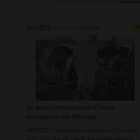
Bruno Guillard
24/07/2026
11
commentair
SOCIÉTÉ
F
UNION EUROPÉENNE
Le grand revirement de l'Union
européenne sur l’élevage
ARTICLE
. Comme pour le nucléaire, l’UE semble
faire volte face sur l’un de ses grands combats