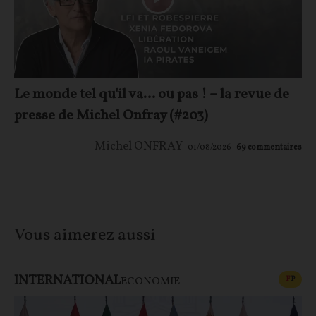
Le monde tel qu'il va… ou pas ! – la revue de
presse de Michel Onfray (#203)
Michel ONFRAY
01/08/2026
69
commentaires
Vous aimerez aussi
INTERNATIONAL
CONT
F
P
ECONOMIE