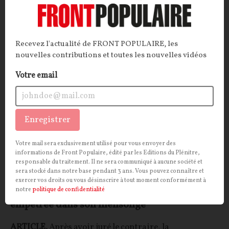
La Rédaction
24/04/2026
15
commentaires
Recevez l'actualité de FRONT POPULAIRE, les
INTERNATIONAL
CONT
F
P
ECONOMIE
nouvelles contributions et toutes les nouvelles vidéos
Votre email
Enregistrer
Votre mail sera exclusivement utilisé pour vous envoyer des
informations de Front Populaire, édité par les Editions du Plénitre,
responsable du traitement. Il ne sera communiqué à aucune société et
sera stocké dans notre base pendant 3 ans. Vous pouvez connaître et
exercer vos droits ou vous désinscrire à tout moment conformément à
Bœuf brésilien aux hormones : Bruxelles
notre
politique de confidentialité
empêtrée dans son mensonge
ARTICLE.
Après avoir juré le contraire, la