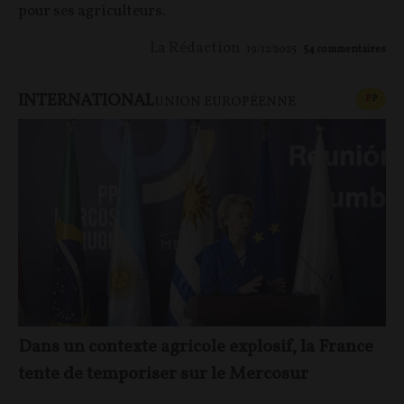
pour ses agriculteurs.
La Rédaction
19/12/2025
54
commentaires
INTERNATIONAL
CONT
F
P
UNION EUROPÉENNE
Dans un contexte agricole explosif, la France
tente de temporiser sur le Mercosur