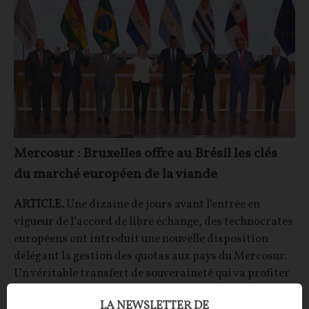
Mercosur : Bruxelles offre au Brésil les clés
du marché européen de la viande
ARTICLE.
Une dizaine de jours avant l’entrée en
vigueur de l’accord de libre échange, des technocrates
européens ont introduit une nouvelle disposition
délégant la gestion des quotas aux pays du Mercosur.
Un véritable transfert de souveraineté qui va profiter
à une multinationale brésilienne, au détriment des
LA NEWSLETTER DE
éleveurs français.