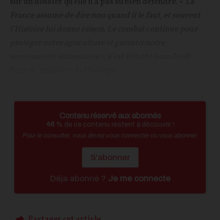
sur un dossier qu’elle n’a pas su bien défendre. «
La
France assume de dire non quand il le faut, et souvent
l’Histoire lui donne raison. Le combat continue pour
protéger notre agriculture et garantir notre
souveraineté alimentaire
», s’est félicité Jean-Noël
Barrot, ministre de l’Europe...
Contenu réservé aux abonnés
46
% de ce contenu restent à découvrir !
Pour le consulter, vous devez vous connecter ou vous abonner.
S'abonner
Déja abonné ?
Je me connecte
Partager cet article