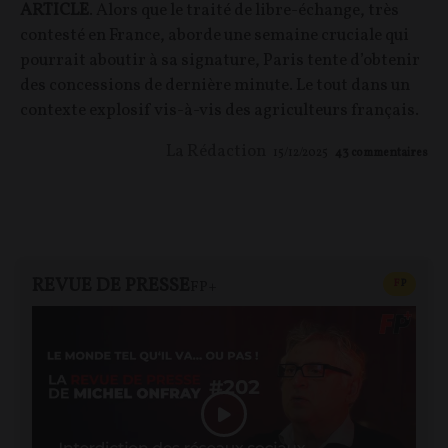
ARTICLE
. Alors que le traité de libre-échange, très
contesté en France, aborde une semaine cruciale qui
pourrait aboutir à sa signature, Paris tente d’obtenir
des concessions de dernière minute. Le tout dans un
contexte explosif vis-à-vis des agriculteurs français.
La Rédaction
15/12/2025
43
commentaires
REVUE DE PRESSE
CONTEN
F
P
FP+