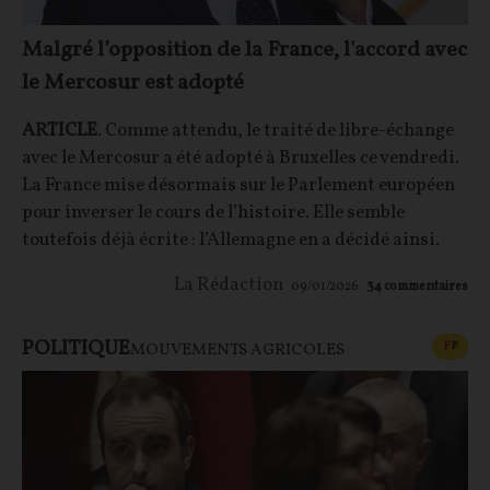
Malgré l’opposition de la France, l'accord avec
le Mercosur est adopté
ARTICLE
. Comme attendu, le traité de libre-échange
avec le Mercosur a été adopté à Bruxelles ce vendredi.
La France mise désormais sur le Parlement européen
pour inverser le cours de l’histoire. Elle semble
toutefois déjà écrite : l’Allemagne en a décidé ainsi.
La Rédaction
09/01/2026
34
commentaires
POLITIQUE
CONT
F
P
MOUVEMENTS AGRICOLES