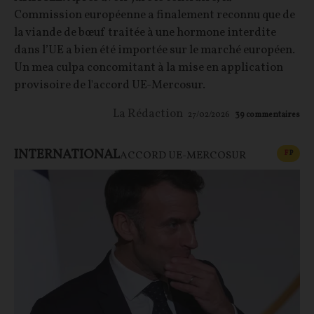
Commission européenne a finalement reconnu que de
la viande de bœuf traitée à une hormone interdite
dans l’UE a bien été importée sur le marché européen.
Un mea culpa concomitant à la mise en application
provisoire de l'accord UE-Mercosur.
La Rédaction
27/02/2026
39
commentaires
INTERNATIONAL
CONT
F
P
ACCORD UE-MERCOSUR