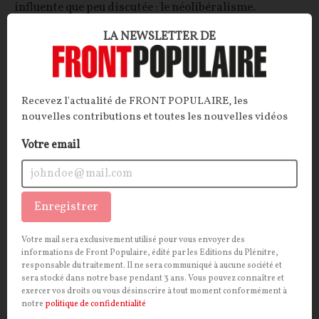
influente que peu discutée : le néolibéralisme.
Décorticage.
LA NEWSLETTER DE
Bruno Guillard
24/07/2026
11
commentaires
INTERNATIONAL
CONT
F
P
TÉLÉCOMS
Recevez l'actualité de FRONT POPULAIRE, les
nouvelles contributions et toutes les nouvelles vidéos
Votre email
Enregistrer
Votre mail sera exclusivement utilisé pour vous envoyer des
informations de Front Populaire, édité par les Editions du Plénitre,
responsable du traitement. Il ne sera communiqué à aucune société et
sera stocké dans notre base pendant 3 ans. Vous pouvez connaître et
Comment l’Eurogroupe compte remplir les
exercer vos droits ou vous désinscrire à tout moment conformément à
notre
politique de confidentialité
coffres de Bruxelles