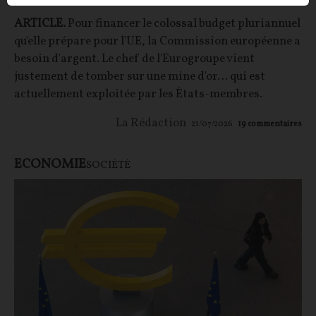
ARTICLE.
Pour financer le colossal budget pluriannuel
qu'elle prépare pour l'UE, la Commission européenne a
besoin d'argent. Le chef de l'Eurogroupe vient
justement de tomber sur une mine d'or… qui est
actuellement exploitée par les États-membres.
La Rédaction
21/07/2026
19
commentaires
ECONOMIE
SOCIÉTÉ