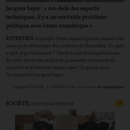
Jacques Sapir : « Au-delà des aspects
techniques, il y a un véritable problème
politique avec l'euro numérique »
ENTRETIEN.
Le projet d'euro numérique n'a jamais été
aussi près d'émerger des couloirs de Bruxelles. De quoi
s'agit-il précisément ? Quelles sont les implications
de cette future modalité de paiement en termes de
sécurité et d'identité numérique ? Le point avec
l'économiste Jacques Sapir.
Jacques SAPIR
,
La Rédaction
16/07/2026
20
commentaires
SOCIÉTÉ
CONT
F
P
UNION EUROPÉENNE