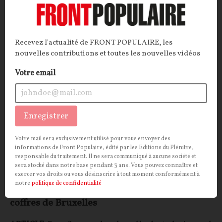
Décorticage.
Bruno Guillard
24/07/2026
11
commentaires
Recevez l'actualité de FRONT POPULAIRE, les
INTERNATIONAL
CONT
F
P
nouvelles contributions et toutes les nouvelles vidéos
TÉLÉCOMS
Votre email
Enregistrer
Votre mail sera exclusivement utilisé pour vous envoyer des
informations de Front Populaire, édité par les Editions du Plénitre,
responsable du traitement. Il ne sera communiqué à aucune société et
sera stocké dans notre base pendant 3 ans. Vous pouvez connaître et
exercer vos droits ou vous désinscrire à tout moment conformément à
notre
politique de confidentialité
Comment l’Eurogroupe compte remplir les
coffres de Bruxelles