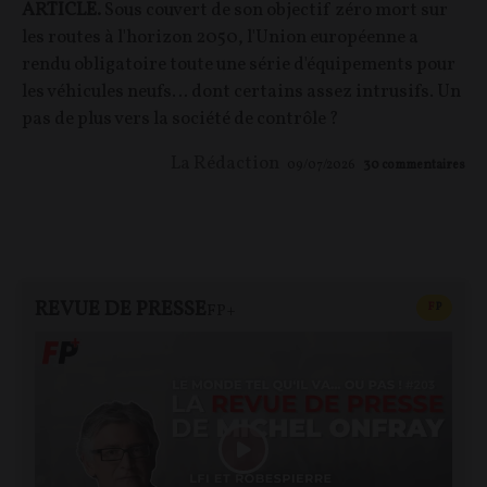
ARTICLE.
Sous couvert de son objectif zéro mort sur
les routes à l'horizon 2050, l'Union européenne a
rendu obligatoire toute une série d'équipements pour
les véhicules neufs… dont certains assez intrusifs. Un
pas de plus vers la société de contrôle ?
La Rédaction
09/07/2026
30
commentaires
REVUE DE PRESSE
CONTEN
F
P
FP+