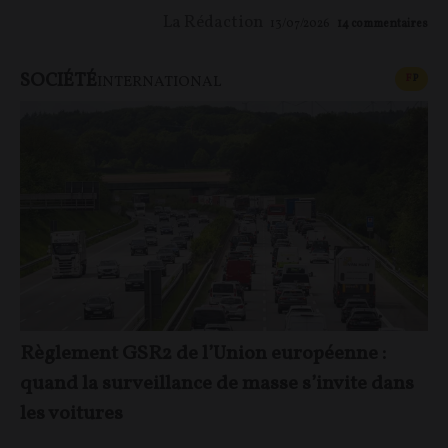
La Rédaction
13/07/2026
14
commentaires
SOCIÉTÉ
CONT
F
P
INTERNATIONAL
Règlement GSR2 de l’Union européenne :
quand la surveillance de masse s’invite dans
les voitures