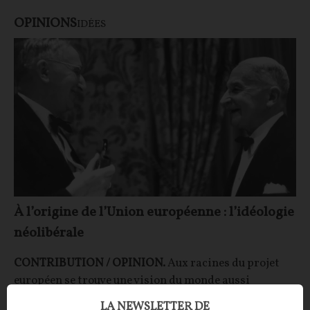
OPINIONS
IDÉES
À l’origine de l’Union européenne : l’idéologie
néolibérale
CONTRIBUTION / OPINION.
Aux racines du projet
européen se trouve une vision du monde aussi
influente que peu discutée : le néolibéralisme.
LA NEWSLETTER DE