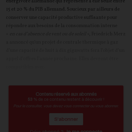
énergivore allemande qui représente à elle seule entre
15 et 20 % du PIB allemand. Soucieux par ailleurs de
conserver une capacité productive suffisante pour
répondre aux besoins de la consommation interne
«
en cas d’absence de vent ou de soleil
», Friedrich Merz
a annoncé qu’un projet de centrale thermique à gaz
d’une capacité de huit à dix gigawatts fera l’objet d’un
appel d’offres l’année prochaine. Elles devront être
compatibles avec...
Contenu réservé aux abonnés
53
% de ce contenu restent à découvrir !
Pour le consulter, vous devez vous connecter ou vous abonner.
S'abonner
Déja abonné ?
Je me connecte