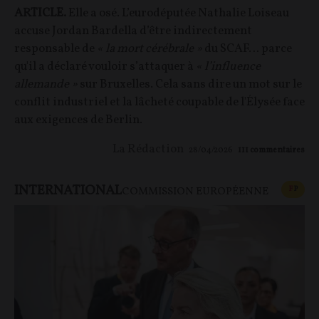
ARTICLE.
Elle a osé. L’eurodéputée Nathalie Loiseau
accuse Jordan Bardella d’être indirectement
responsable de
« la mort cérébrale »
du SCAF… parce
qu'il a déclaré vouloir s’attaquer à
« l’influence
allemande »
sur Bruxelles. Cela sans dire un mot sur le
conflit industriel et la lâcheté coupable de l'Élysée face
aux exigences de Berlin.
La Rédaction
28/04/2026
111
commentaires
INTERNATIONAL
CONT
F
P
COMMISSION EUROPÉENNE