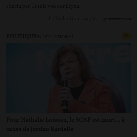
conclu par Ursula von der Leyen.
La Rédaction
06/05/2026
37
commentaires
POLITIQUE
CONT
F
P
INTERNATIONAL
Pour Nathalie Loiseau, le SCAF est mort… à
cause de Jordan Bardella