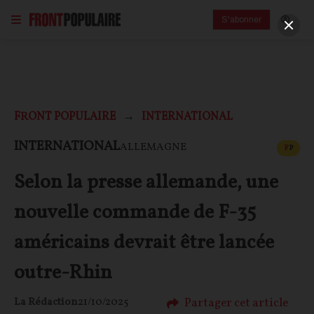
S'abonner
FRONT POPULAIRE
INTERNATIONAL
CONT
INTERNATIONAL
ALLEMAGNE
F
P
Selon la presse allemande, une
nouvelle commande de F-35
américains devrait être lancée
outre-Rhin
Partager cet article
La Rédaction
21/10/2025