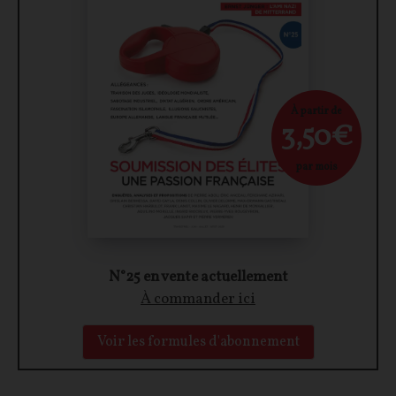
À partir de
3,50€
par mois
N°25 en vente actuellement
À commander ici
Voir les formules d'abonnement