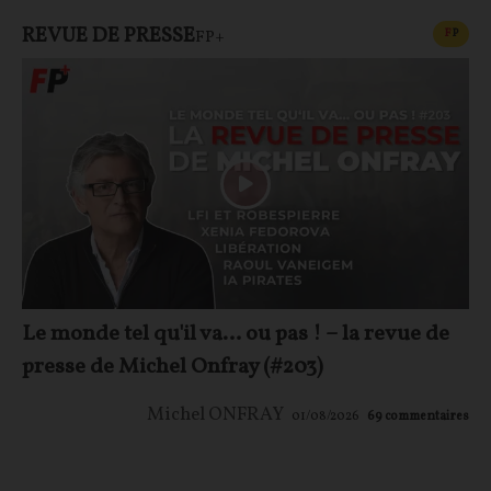
REVUE DE PRESSE
CONT
F
P
FP+
Le monde tel qu'il va… ou pas ! – la revue de
presse de Michel Onfray (#203)
Michel ONFRAY
01/08/2026
69
commentaires