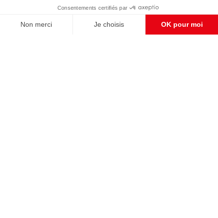
Enregistrer
CONTACT RÉDACTION
Pour nous écrire, proposer votre aide, un projet
concret, nous vous répondrons,
c'est ici :
contact@frontpopulaire.fr
CONTACT ABONNEMENT
Pour toute question, notre SERVICE CLIENTS
d'Evreux est à votre écoute au
02 78 88 00 35 du lundi au vendredi entre 9h et
18h , ou par mail à :
abo@frontpopulaire.fr
L'actualité vue par les souverainistes