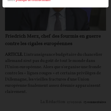
notre
politique de confidentialité
Friedrich Merz, chef des fourmis en guerre
contre les cigales européennes
ARTICLE.
L'intransigeance budgétaire du chancelier
allemand n'est pas du goût de tout le monde dans
l'Union européenne. Alors que s'organise une fronde
contre les « lignes rouges » et certains privilèges de
l'Allemagne, les vieilles fractures d'une Union
européenne finalement assez désunie apparaissent
clairement.
La Rédaction
27/05/2026
13
commentaires