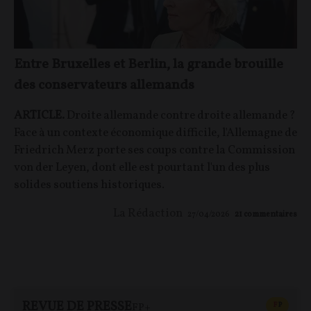
Entre Bruxelles et Berlin, la grande brouille
des conservateurs allemands
ARTICLE.
Droite allemande contre droite allemande ?
Face à un contexte économique difficile, l'Allemagne de
Friedrich Merz porte ses coups contre la Commission
von der Leyen, dont elle est pourtant l'un des plus
solides soutiens historiques.
La Rédaction
27/04/2026
21
commentaires
REVUE DE PRESSE
CONTEN
F
P
FP+