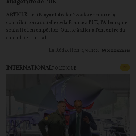
budgétaire de l’UE
ARTICLE
. Le RN ayant déclaré vouloir réduire la
contribution annuelle de la France à l’UE, l’Allemagne
souhaite l’en empêcher. Quitte à aller à l’encontre du
calendrier initial.
La Rédaction
17/06/2026
69
commentaires
INTERNATIONAL
CONT
F
P
POLITIQUE