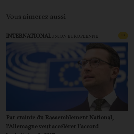
Vous aimerez aussi
INTERNATIONAL
CONT
F
P
UNION EUROPÉENNE
Par crainte du Rassemblement National,
l’Allemagne veut accélérer l’accord