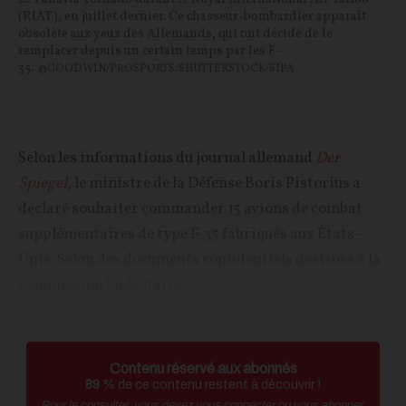
(RIAT), en juillet dernier. Ce chasseur-bombardier apparaît
obsolète aux yeux des Allemands, qui ont décidé de le
remplacer depuis un certain temps par les F-
35.
©GOODWIN/PROSPORTS/SHUTTERSTOCK/SIPA
Selon les informations du journal allemand
Der
Spiegel
, le ministre de la Défense Boris Pistorius a
déclaré souhaiter commander 15 avions de combat
supplémentaires de type F-35 fabriqués aux États-
Unis. Selon des documents confidentiels destinés à la
commission budgétaire...
Contenu réservé aux abonnés
89
% de ce contenu restent à découvrir !
Pour le consulter, vous devez vous connecter ou vous abonner.