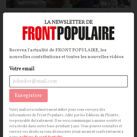
Mort du SCAF : pendant que Paris se lamente,
LA NEWSLETTER DE
Berlin prépare l’après sans elle
ARTICLE.
Le projet franco-hispano-allemand d’avion
de combat du futur est définitivement mort. Pendant
Recevez l'actualité de FRONT POPULAIRE, les
que l’Élysée se lamente sur l’impossible coopération
nouvelles contributions et toutes les nouvelles vidéos
franco-allemande, Berlin est déjà en ordre de marche
pour lancer un autre projet… débarrassé de la France.
Votre email
Théo Debavelaere
10/06/2026
34
commentaires
Enregistrer
INTERNATIONAL
CONT
F
P
FRIEDRICH MERZ
Votre mail sera exclusivement utilisé pour vous envoyer des
informations de Front Populaire, édité par les Editions du Plénitre,
responsable du traitement. Il ne sera communiqué à aucune société et
sera stocké dans notre base pendant 3 ans. Vous pouvez connaître et
exercer vos droits ou vous désinscrire à tout moment conformément à