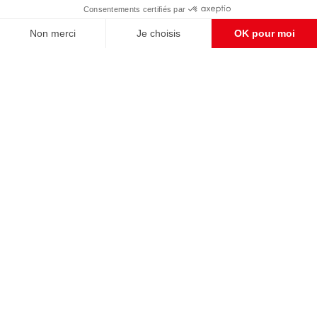
CONTACT RÉDACTION
Pour nous écrire, proposer votre aide, un projet
concret, nous vous répondrons,
c'est ici :
contact@frontpopulaire.fr
CONTACT ABONNEMENT
Pour toute question, notre SERVICE CLIENTS
d'Evreux est à votre écoute au
02 78 88 00 35 du lundi au vendredi entre 9h et
18h , ou par mail à :
abo@frontpopulaire.fr
L'actualité vue par les souverainistes