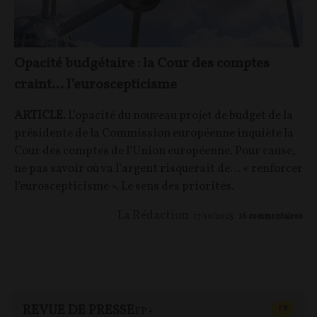
Opacité budgétaire : la Cour des comptes
craint… l’euroscepticisme
ARTICLE.
L’opacité du nouveau projet de budget de la
présidente de la Commission européenne inquiète la
Cour des comptes de l’Union européenne. Pour cause,
ne pas savoir où va l’argent risquerait de… « renforcer
l’euroscepticisme ». Le sens des priorités.
La Rédaction
17/10/2025
16
commentaires
REVUE DE PRESSE
CONTEN
F
P
FP+