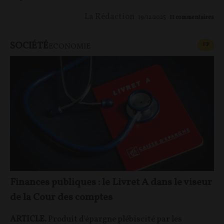
La Rédaction
19/12/2025
11
commentaires
SOCIÉTÉ
CONT
F
P
ECONOMIE
Finances publiques : le Livret A dans le viseur
de la Cour des comptes
ARTICLE.
Produit d'épargne plébiscité par les