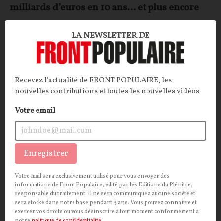
milliards d’euros en 10 ans… et plus encore
ARTICLE
. Pour subventionner la production
LA NEWSLETTER DE
d’énergies renouvelables, l’État aura déboursé 26,3
milliards d’euros en 10 ans, s’émeut la Cour des
Comptes. Voire beaucoup plus, si l'on y regarde de plus
près…
Recevez l'actualité de FRONT POPULAIRE, les
nouvelles contributions et toutes les nouvelles vidéos
La Rédaction
19/03/2026
17
commentaires
Votre email
POLITIQUE
IDÉES
Enregistrer
Votre mail sera exclusivement utilisé pour vous envoyer des
informations de Front Populaire, édité par les Editions du Plénitre,
responsable du traitement. Il ne sera communiqué à aucune société et
sera stocké dans notre base pendant 3 ans. Vous pouvez connaître et
exercer vos droits ou vous désinscrire à tout moment conformément à
notre
politique de confidentialité