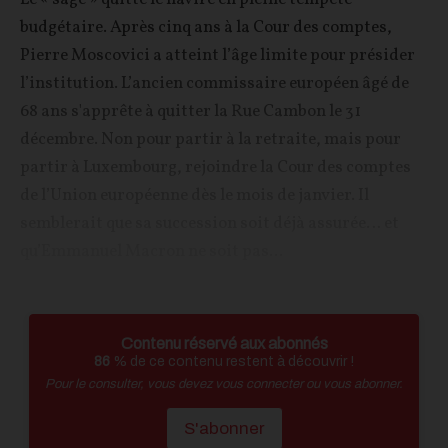
budgétaire. Après cinq ans à la Cour des comptes,
Pierre Moscovici a atteint l’âge limite pour présider
l’institution. L’ancien commissaire européen âgé de
68 ans s'apprête à quitter la Rue Cambon le 31
décembre. Non pour partir à la retraite, mais pour
partir à Luxembourg, rejoindre la Cour des comptes
de l’Union européenne dès le mois de janvier. Il
semblerait que sa succession soit déjà assurée… et
qu’Emmanuel Macron ne soit pas...
Contenu réservé aux abonnés
86
% de ce contenu restent à découvrir !
Pour le consulter, vous devez vous connecter ou vous abonner.
S'abonner