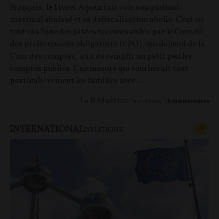
Français, le Livret A pourrait voir son plafond
maximal abaissé et sa défiscalisation abolie. C'est en
tout cas l'une des pistes recommandée par le Conseil
des prélèvements obligatoire (CPO), qui dépend de la
Cour des comptes, afin de remplir un petit peu les
comptes publics. Une mesure qui toucherait tout
particulièrement les familles avec...
La Rédaction
03/12/2025
18
commentaires
INTERNATIONAL
CONT
F
P
POLITIQUE