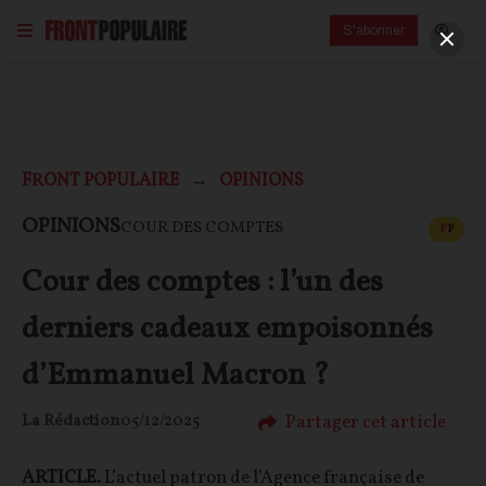
S'abonner
FRONT POPULAIRE
OPINIONS
CONT
OPINIONS
COUR DES COMPTES
F
P
Cour des comptes : l’un des
derniers cadeaux empoisonnés
d’Emmanuel Macron ?
Partager cet article
La Rédaction
05/12/2025
ARTICLE.
L’actuel patron de l’Agence française de