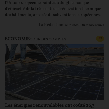
l’Union européenne pointe du doigt le manque
d’efficacité de la très coûteuse rénovation thermique
des bâtiments, arrosée de subventions européennes.
La Rédaction
08/07/2026
18
commentaires
ECONOMIE
CONT
F
P
COUR DES COMPTES
Les énergies renouvelables ont coûté 26,3