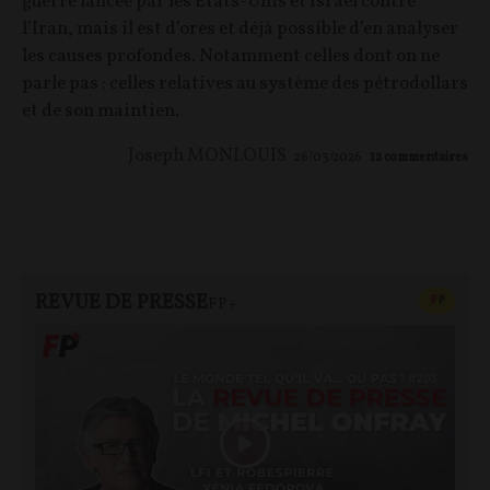
guerre lancée par les États-Unis et Israël contre
l’Iran, mais il est d’ores et déjà possible d’en analyser
les causes profondes. Notamment celles dont on ne
parle pas : celles relatives au système des pétrodollars
et de son maintien.
Joseph MONLOUIS
26/03/2026
12
commentaires
REVUE DE PRESSE
CONTEN
F
P
FP+