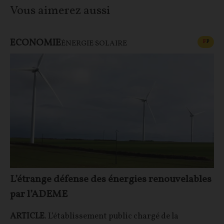
Vous aimerez aussi
ECONOMIE
CONT
F
P
ÉNERGIE SOLAIRE
L’étrange défense des énergies renouvelables
par l’ADEME
ARTICLE
. L’établissement public chargé de la