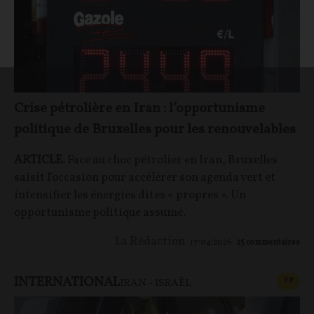
Crise pétrolière en Iran : l’opportunisme
politique de Bruxelles pour les renouvelables
ARTICLE.
Face au choc pétrolier en Iran, Bruxelles
saisit l'occasion pour accélérer son agenda vert et
intensifier les énergies dites « propres ». Un
opportunisme politique assumé.
La Rédaction
17/04/2026
15
commentaires
INTERNATIONAL
CONT
F
P
IRAN - ISRAËL