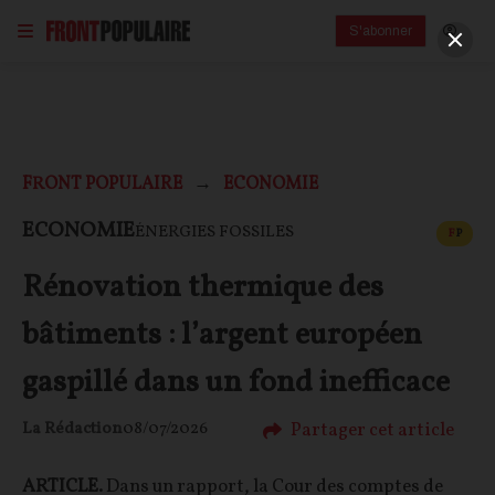
S'abonner
FRONT POPULAIRE
ECONOMIE
CONT
ECONOMIE
ÉNERGIES FOSSILES
F
P
Rénovation thermique des
bâtiments : l’argent européen
gaspillé dans un fond inefficace
Partager cet article
La Rédaction
08/07/2026
ARTICLE.
Dans un rapport, la Cour des comptes de