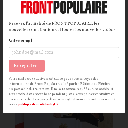
cher cet été… à cause d’un hiver trop doux
ARTICLE
. Les Français ont moins consommé
d’électricité cet hiver, ce qui crée un manque à gagner
Recevez l'actualité de FRONT POPULAIRE, les
nouvelles contributions et toutes les nouvelles vidéos
pour Enedis. La Commission de régulation de
l’énergie souhaite donc que les Français compensent
Votre email
leur effort de sobriété…
La Rédaction
19/06/2026
42
commentaires
Enregistrer
OPINIONS
POLITIQUE
Votre mail sera exclusivement utilisé pour vous envoyer des
informations de Front Populaire, édité par les Editions du Plénitre,
responsable du traitement. Il ne sera communiqué à aucune société et
sera stocké dans notre base pendant 3 ans. Vous pouvez connaître et
exercer vos droits ou vous désinscrire à tout moment conformément à
notre
politique de confidentialité